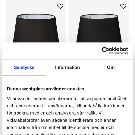
Samtycke
Information
Om
OSCAR & CLOTHILDE
OSCAR & CLOTHILDE
Lampskärm William oval 30 cm
Lampskärm William oval 35,5
svart taft
cm svart taft
599 kr
699 kr
Denna webbplats använder cookies
Vi använder enhetsidentifierare för att anpassa innehållet
och annonserna till användarna, tillhandahålla funktioner
för sociala medier och analysera vår trafik. Vi
vidarebefordrar även sådana identifierare och annan
information från din enhet till de sociala medier och
annons- och analysföretag som vi samarbetar med.