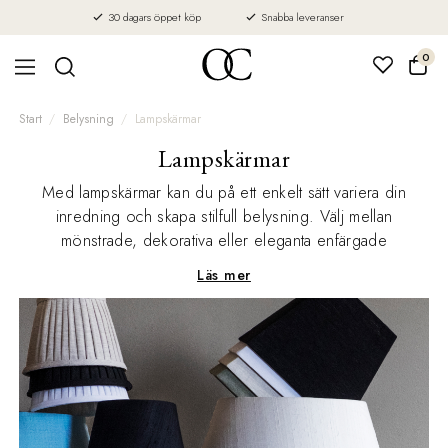
30 dagars öppet köp
Snabba leveranser
0
Start
Belysning
Lampskärmar
Lampskärmar
Med lampskärmar kan du på ett enkelt sätt variera din
inredning och skapa stilfull belysning. Välj mellan
mönstrade, dekorativa eller eleganta enfärgade
lampskärmar i olika material och utföranden. Vi har ett stort
Läs mer
urval av olika storlekar på skärmar som passar de allra
flesta lampfötter.