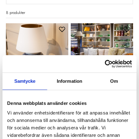
8 produkter
Samtycke
Information
Om
VALLENTUNA SKÄRMATELJÉ
JIO MÖBLER
Lampfot Kina blå/vit
Soffa New York 2 sits Tessa
Denna webbplats använder cookies
2 995 kr
Sand
Vi använder enhetsidentifierare för att anpassa innehållet
86 995 kr
och annonserna till användarna, tillhandahålla funktioner
för sociala medier och analysera vår trafik. Vi
vidarebefordrar även sådana identifierare och annan