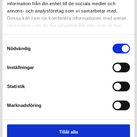
information från din enhet till de sociala medier och
annons- och analysföretag som vi samarbetar med.
Dessa kan i sin tur kombinera informationen med annan
information som du har tillhandahållit eller som de har
samlat in när du har använt deras tjänster.
Samtyckesval
Nödvändig
JIO MÖBLER
Dippan Stol i Malabar red
Spegel trä med rosett 1780 tal
14 495 kr
13 000 kr
Inställningar
Statistik
Marknadsföring
Tillåt alla