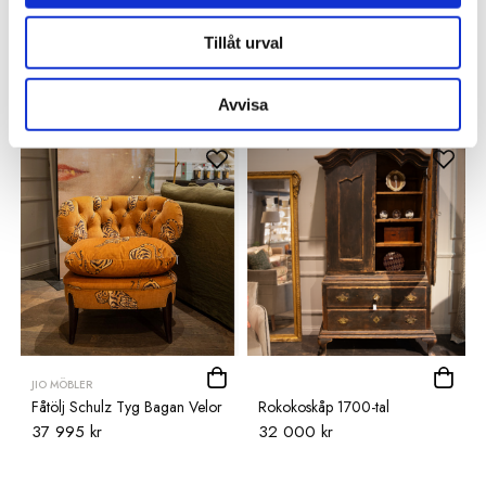
JIO MÖBLER
Tillåt urval
Soffa Charles i tyget Stumpery
Baljfåtölj blommigt tyg
14 995 kr
Tapestry
82 000 kr
Avvisa
JIO MÖBLER
Fåtölj Schulz Tyg Bagan Velor
Rokokoskåp 1700-tal
37 995 kr
32 000 kr