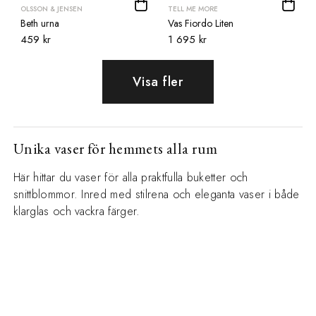
OLSSON & JENSEN
TELL ME MORE
Beth urna
Vas Fiordo Liten
459 kr
1 695 kr
Visa fler
Unika vaser för hemmets alla rum
Här hittar du vaser för alla praktfulla buketter och
snittblommor. Inred med stilrena och eleganta vaser i både
klarglas och vackra färger.