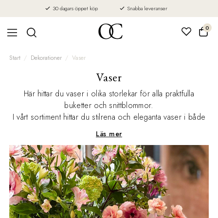
30 dagars öppet köp
Snabba leveranser
0
Start
Dekorationer
Vaser
Vaser
Här hittar du vaser i olika storlekar för alla praktfulla
buketter och snittblommor.
I vårt sortiment hittar du stilrena och eleganta vaser i både
klarglas och vackra färger.
Läs mer