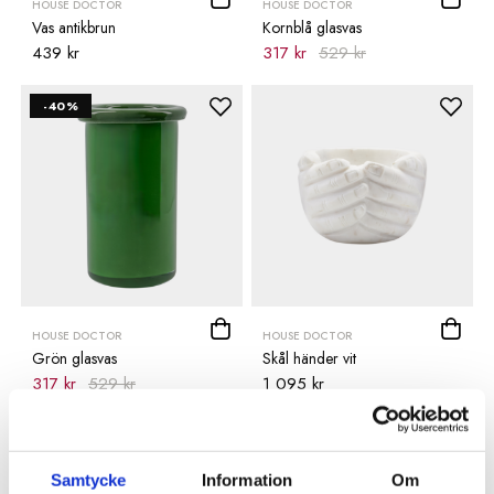
HOUSE DOCTOR
HOUSE DOCTOR
Vas antikbrun
Kornblå glasvas
439 kr
317 kr
529 kr
-40%
HOUSE DOCTOR
HOUSE DOCTOR
Grön glasvas
Skål händer vit
317 kr
529 kr
1 095 kr
Samtycke
Information
Om