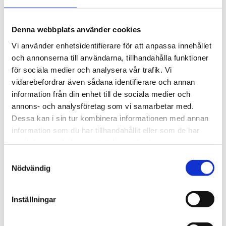
Denna webbplats använder cookies
Vi använder enhetsidentifierare för att anpassa innehållet
och annonserna till användarna, tillhandahålla funktioner
för sociala medier och analysera vår trafik. Vi
QUAIL CERAMICS
QUAIL CERAMICS
vidarebefordrar även sådana identifierare och annan
Pennställ mops svart
Pennställ Mops
information från din enhet till de sociala medier och
399 kr
399 kr
annons- och analysföretag som vi samarbetar med.
Dessa kan i sin tur kombinera informationen med annan
information som du har tillhandahållit eller som de har
samlat in när du har använt deras tjänster.
Samtyckesval
Nödvändig
Inställningar