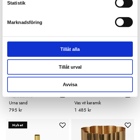
Statistik
QUAIL CERAMICS
QUAIL CERAMICS
Vas Kyckling
Vas Mops
469 kr
859 kr
Marknadsföring
Tillåt alla
Tillåt urval
Avvisa
FREJAS BONING
Urna sand
Vas vit keramik
795 kr
1 485 kr
Nyhet