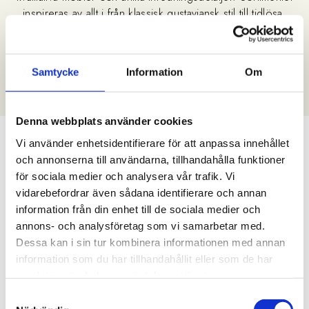
inspireras av allt i från klassisk gustaviansk stil till tidlösa,
nutida former. Hos oss hittar du möbler för alla rum,
dekorativa speglar, vackra ljusstakar, stämningsfull belysning
och mjuka textilier. Upptäck vår egen design och skapa ett
Samtycke
Information
Om
personligt hem med vårt stora utbud av heminredning.
Denna webbplats använder cookies
Eget varumärke
Vi använder enhetsidentifierare för att anpassa innehållet
och annonserna till användarna, tillhandahålla funktioner
för sociala medier och analysera vår trafik. Vi
vidarebefordrar även sådana identifierare och annan
information från din enhet till de sociala medier och
annons- och analysföretag som vi samarbetar med.
Dessa kan i sin tur kombinera informationen med annan
information som du har tillhandahållit eller som de har
samlat in när du har använt deras tjänster.
Samtyckesval
OSCAR & CLOTHILDE
OSCAR & CLOTHILDE