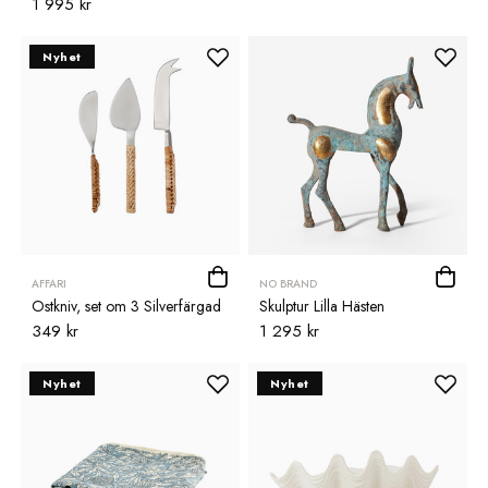
1 995 kr
Nyhet
AFFARI
NO BRAND
Ostkniv, set om 3 Silverfärgad
Skulptur Lilla Hästen
349 kr
1 295 kr
Nyhet
Nyhet