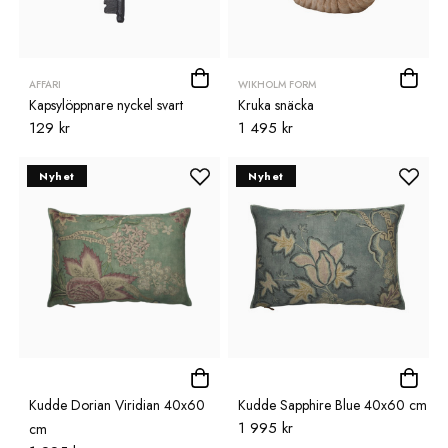
AFFARI
WIKHOLM FORM
Kapsylöppnare nyckel svart
Kruka snäcka
129 kr
1 495 kr
Nyhet
Nyhet
Kudde Dorian Viridian 40x60
Kudde Sapphire Blue 40x60 cm
1 995 kr
cm