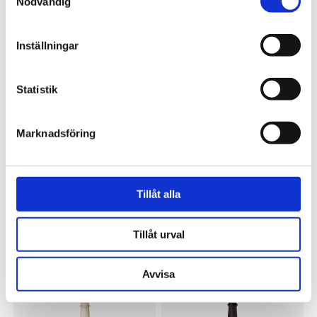
Nödvändig
Avlastningsbord 155 cm antikgrå
Avlastningsbord 155 cm svart
10 995 kr
10 995 kr
Inställningar
Statistik
Marknadsföring
Tillåt alla
OSCAR & CLOTHILDE
OSCAR & CLOTHILDE
Baljfåtölj Clothilde svart
Byrå Clothilde 3 lådor antikgrå
Tillåt urval
9 995 kr
12 995 kr
Avvisa