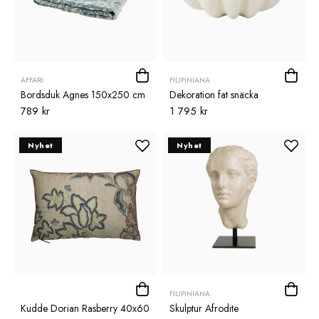
AFFARI
FILIPINIANA
Bordsduk Agnes 150x250 cm
Dekoration fat snäcka
789 kr
1 795 kr
Nyhet
Nyhet
FILIPINIANA
Kudde Dorian Rasberry 40x60
Skulptur Afrodite