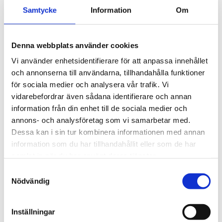
Pussel Dinner with Van Gogh
Pussel Dinner with Frida
Samtycke
Information
Om
349 kr
349 kr
Nyhet
Denna webbplats använder cookies
Vi använder enhetsidentifierare för att anpassa innehållet
och annonserna till användarna, tillhandahålla funktioner
för sociala medier och analysera vår trafik. Vi
vidarebefordrar även sådana identifierare och annan
information från din enhet till de sociala medier och
annons- och analysföretag som vi samarbetar med.
Dessa kan i sin tur kombinera informationen med annan
information som du har tillhandahållit eller som de har
NEW MAGS
Pussel Santorini world travel
Pussel Friendship, Love & Truth
samlat in när du har använt deras tjänster.
500 bitar
John Derian 1000 bitar
Samtyckesval
399 kr
499 kr
Nödvändig
Inställningar