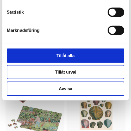
Statistik
Marknadsföring
NEW MAGS
PENNY PUZZLE
Pussel In the Library John Derian
Pussel Chromatic tales 1000
Tillåt alla
1000 bitar
bitar
499 kr
445 kr
Tillåt urval
-40%
Avvisa