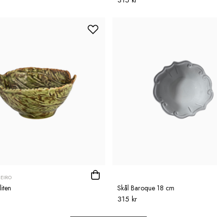
315 kr
EIRO
iten
Skål Baroque 18 cm
315 kr