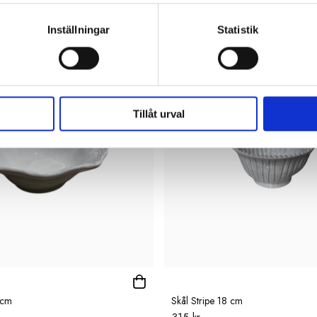
 cm grön
Skål Kål hög 0,4 L grön
599 kr
Inställningar
Statistik
Tillåt urval
 cm
Skål Stripe 18 cm