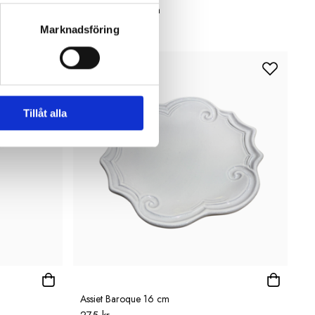
Skål Kål 12cm grön
199 kr
Marknadsföring
Tillåt alla
Assiet Baroque 16 cm