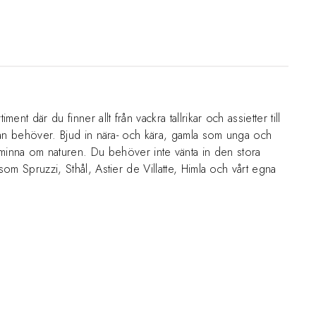
t där du finner allt från vackra tallrikar och assietter till
lt man behöver. Bjud in nära- och kära, gamla som unga och
minna om naturen. Du behöver inte vänta in den stora
som Spruzzi, Sthål, Astier de Villatte, Himla och vårt egna