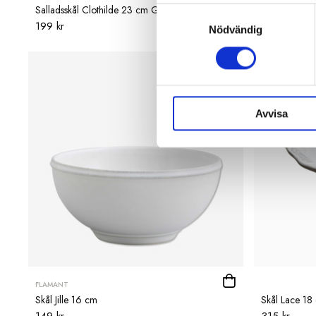
Salladsskål Clothilde 23 cm Grå
Skål Kål 7,5
Samtyckesval
199 kr
99 kr
Nödvändig
Avvisa
FLAMANT
Skål Jille 16 cm
Skål Lace 18