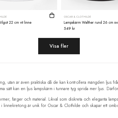
HILDE
OSCAR & CLOTHILDE
lgot 22 cm vit linne
Lampskärm Walther rund 26 cm sva
549 kr
Visa fler
ing, utan är även praktiska då de kan kontrollera mängden ljus från
 sätt kan en ljus lampskärm i tunnare tyg sprida mer ljus. Därför
ormer, färger och material. Likväl som diskreta och eleganta lam
linnekretong är unik för Oscar & Clothilde och skapar ett ombonat