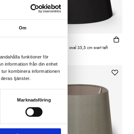
Om
OSCAR & CLOTHILDE
 taft
Lampskärm William oval 35,5 cm svart taft
699 kr
andahålla funktioner för
n information från din enhet
 tur kombinera informationen
deras tjänster.
Marknadsföring