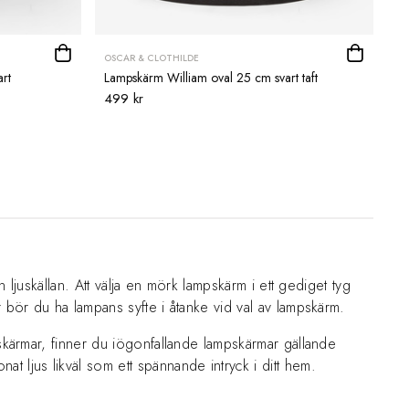
OSCAR & CLOTHILDE
rt
Lampskärm William oval 25 cm svart taft
499 kr
 ljuskällan. Att välja en mörk lampskärm i ett gediget tyg
 bör du ha lampans syfte i åtanke vid val av lampskärm.
pskärmar, finner du iögonfallande lampskärmar gällande
 ljus likväl som ett spännande intryck i ditt hem.