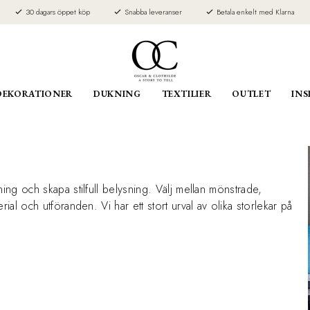
30 dagars öppet köp
Snabba leveranser
Betala enkelt med Klarna
DEKORATIONER
DUKNING
TEXTILIER
OUTLET
INS
ing och skapa stilfull belysning. Välj mellan mönstrade,
ial och utföranden. Vi har ett stort urval av olika storlekar på