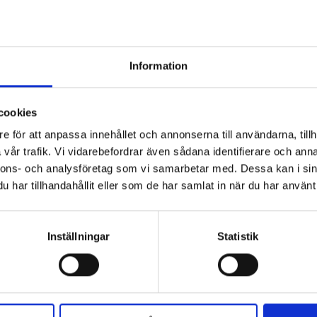
Information
HILDE
OSCAR & CLOTHILDE
isserad 20,5 cm svart bomull
Lampskärm William oval 30 cm svart
cookies
599 kr
e för att anpassa innehållet och annonserna till användarna, tillh
vår trafik. Vi vidarebefordrar även sådana identifierare och anna
nnons- och analysföretag som vi samarbetar med. Dessa kan i sin
har tillhandahållit eller som de har samlat in när du har använt 
Inställningar
Statistik