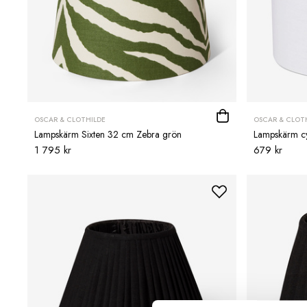
OSCAR & CLOTHILDE
OSCAR & CLOT
Lampskärm Sixten 32 cm Zebra grön
Lampskärm cyl
1 795 kr
679 kr