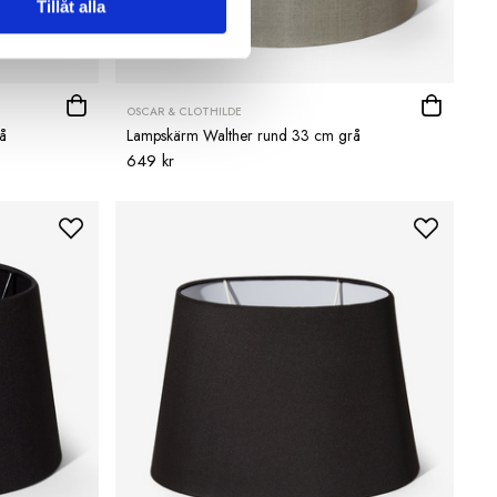
Tillåt alla
OSCAR & CLOTHILDE
å
Lampskärm Walther rund 33 cm grå
649 kr