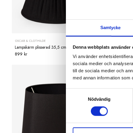
Samtycke
OSCAR & CLOTHILDE
OSCAR & CLOT
Lampskärm plisserad 35,5 cm svart linne
Lampskärm pl
Denna webbplats använder 
899 kr
599 kr
Vi använder enhetsidentifierar
sociala medier och analysera 
till de sociala medier och a
med annan information som du 
Samtyckesval
Nödvändig