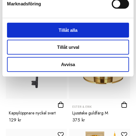
Marknadsföring
G&C
Tavla Black Horse
Poster Svan
3 495 kr
125 kr
Tillåt alla
Nyhet
Tillåt urval
Avvisa
ESTER & ERIK
Kapsylöppnare nyckel svart
Ljusstake guldfärg M
129 kr
375 kr