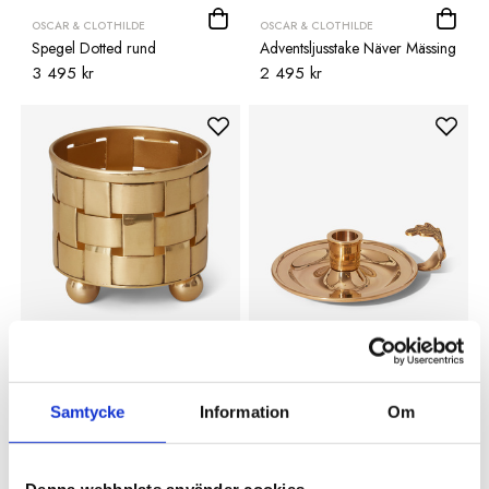
OSCAR & CLOTHILDE
OSCAR & CLOTHILDE
Spegel Dotted rund
Adventsljusstake Näver Mässing
3 495 kr
2 495 kr
OSCAR & CLOTHILDE
OSCAR & CLOTHILDE
Ljuslykta Näver mässing
Ljusstake Eklöv med handtag
895 kr
mässing
Samtycke
Information
Om
499 kr
Denna webbplats använder cookies