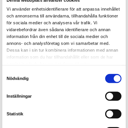
Vi använder enhetsidentifierare för att anpassa innehållet
och annonserna till användarna, tillhandahålla funktioner
för sociala medier och analysera vår trafik. Vi
vidarebefordrar även sådana identifierare och annan
information från din enhet till de sociala medier och
annons- och analysföretag som vi samarbetar med.
Dessa kan i sin tur kombinera informationen med annan
information som du har tillhandahållit eller som de har
OSCAR & CLOTHILDE
OSCAR & CLOTHILDE
Ljusstake Kula mässing
Ljusstake Stjärna mässing
samlat in när du har använt deras tjänster.
399 kr
299 kr
Samtyckesval
Nödvändig
Inställningar
Statistik