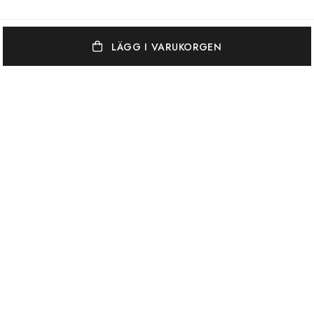
LÄGG I VARUKORGEN
OSCAR & CLOTHILDE
KUNDSERVICE
VARUMÄRKEN
Oscar & Clothilde står för en elegant, vågad och färgstark