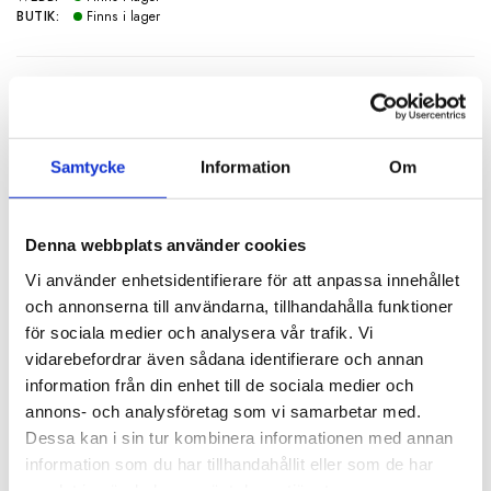
BUTIK:
Finns i lager
SPECIFIKATIONER
Artikelnummer
108410
Samtycke
Information
Om
Diameter
25 cm
Höjd
20 cm
Denna webbplats använder cookies
Material
Linne
Vi använder enhetsidentifierare för att anpassa innehållet
Form
Cylinder
och annonserna till användarna, tillhandahålla funktioner
för sociala medier och analysera vår trafik. Vi
Färg
Vit
vidarebefordrar även sådana identifierare och annan
Färg insida
Guldfärgad
information från din enhet till de sociala medier och
annons- och analysföretag som vi samarbetar med.
Fäste
Ringfäste
Dessa kan i sin tur kombinera informationen med annan
information som du har tillhandahållit eller som de har
BESKRIVNING
samlat in när du har använt deras tjänster.