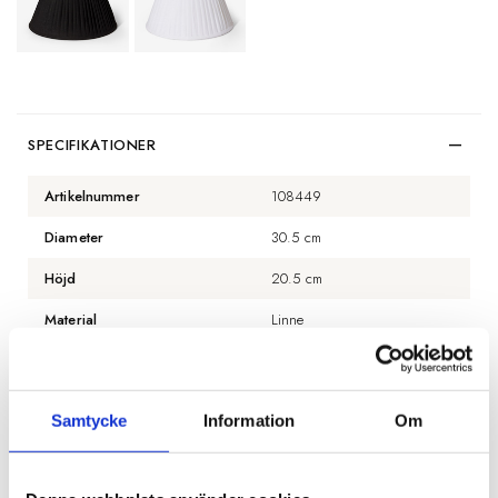
SPECIFIKATIONER
Artikelnummer
108449
Diameter
30.5 cm
Höjd
20.5 cm
Material
Linne
Färg
Svart
Färg insida
Svart
Samtycke
Information
Om
Fäste
Ringfäste