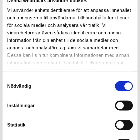
Denna webbplats använder cookies
BESKRIVNING
Vi använder enhetsidentifierare för att anpassa innehållet
och annonserna till användarna, tillhandahålla funktioner
RECENSIONER
för sociala medier och analysera vår trafik. Vi
vidarebefordrar även sådana identifierare och annan
OM OSCAR & CLOTHILDE
information från din enhet till de sociala medier och
annons- och analysföretag som vi samarbetar med.
Dessa kan i sin tur kombinera informationen med annan
PRODUKTBLAD
information som du har tillhandahållit eller som de har
samlat in när du har använt deras tjänster.
30 dagars öppet köp - gäller ej företagskunder eller beställningsvaror
Samtyckesval
Nödvändig
Inställningar
VISA ALLT INOM LAMPSKÄRMAR
Statistik
SE HELA VARUMÄRKET