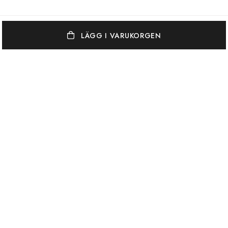
LÄGG I VARUKORGEN
OSCAR & CLOTHILDE
KUNDSERVICE
VARUMÄRKEN
Oscar & Clothilde står för en elegant, vågad och färgstark