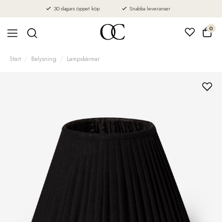
30 dagars öppet köp
Snabba leveranser
0
Start
Belysning
Lampskärmar