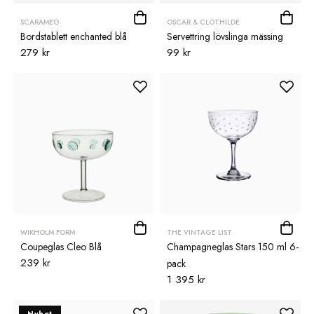
SCARAMEO
OSCAR & CLOTHILDE
Bordstablett enchanted blå
Servettring lövslinga mässing
279 kr
99 kr
WIKHOLM FORM
THE VINTAGE LIST
Coupeglas Cleo Blå
Champagneglas Stars 150 ml 6-
239 kr
pack
1 395 kr
Nyhet