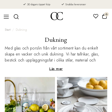
30 dagars öppet köp
Snabba leveranser
0
Start
Dukning
Dukning
Med glas och porslin från vårt sortiment kan du enkelt
skapa en vacker och unik dukning. Vi har tallrikar, glas,
bestick och uppläggningsfat i olika stilar, material och
färger som gör att du kan duka ditt bord personligt och
Läs mer
inspirerande.