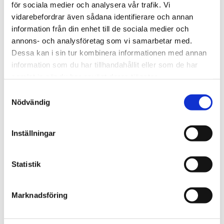
för sociala medier och analysera vår trafik. Vi
vidarebefordrar även sådana identifierare och annan
information från din enhet till de sociala medier och
Dricksglas Marocko grappa
Dricksglas Marocko rak grön
annons- och analysföretag som vi samarbetar med.
79 kr
grön
Dessa kan i sin tur kombinera informationen med annan
59 kr
information som du har tillhandahållit eller som de har
samlat in när du har använt deras tjänster.
Samtyckesval
Nödvändig
Inställningar
Statistik
WIKHOLM FORM
WIKHOLM FORM
Marknadsföring
Dricksglas Cleo Bärnsten
Dricksglas Cleo Blå
269 kr
269 kr