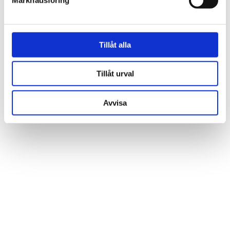
Marknadsföring
Tillåt alla
PENNY PUZZLE
CHEHOMA
Pussel Home of a King 1000
Vit domino box
425 kr
bitar
Tillåt urval
445 kr
Avvisa