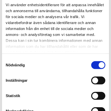
Vi använder enhetsidentifierare för att anpassa innehållet
och annonserna till användarna, tillhandahålla funktioner
för sociala medier och analysera vår trafik. Vi
vidarebefordrar även sådana identifierare och annan
information från din enhet till de sociala medier och
annons- och analysföretag som vi samarbetar med.
Dessa kan i sin tur kombinera informationen med annan
information som du har tillhandahållit eller som de har
samlat in när du har använt deras tjänster.
NEW MAGS
NEW MAGS
Samtyckesval
Memoryspel med hundar
Pussel Dinner with Monet
Nödvändig
219 kr
399 kr
Inställningar
Statistik