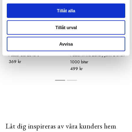
Tillåt alla
Tillåt urval
Avvisa
NEW MAGS
NEW MAGS
Pussel Cat Lover's
Pussel In the Library John Derian
369 kr
1000 bitar
499 kr
Låt dig inspireras av våra kunders hem