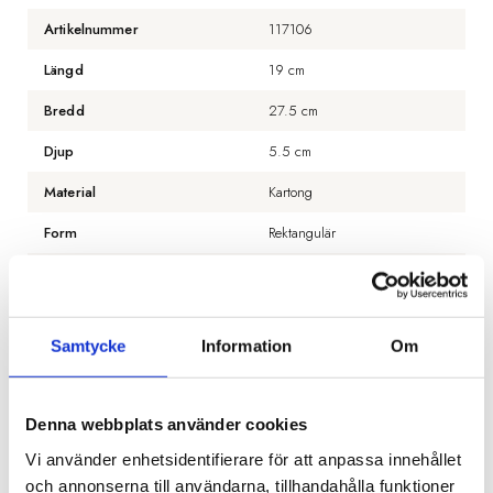
Artikelnummer
117106
Längd
19 cm
Bredd
27.5 cm
Djup
5.5 cm
Material
Kartong
Form
Rektangulär
Färg
Multifärgad
Antal bitar
1000 st
Samtycke
Information
Om
BESKRIVNING
Denna webbplats använder cookies
RECENSIONER
Vi använder enhetsidentifierare för att anpassa innehållet
och annonserna till användarna, tillhandahålla funktioner