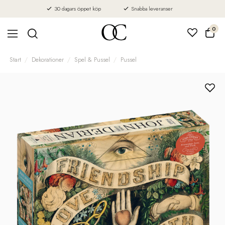
30 dagars öppet köp
Snabba leveranser
0
Start
Dekorationer
Spel & Pussel
Pussel