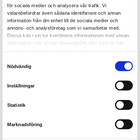
OM NEW MAGS
för sociala medier och analysera vår trafik. Vi
vidarebefordrar även sådana identifierare och annan
information från din enhet till de sociala medier och
PRODUKTBLAD
annons- och analysföretag som vi samarbetar med.
Dessa kan i sin tur kombinera informationen med annan
information som du har tillhandahållit eller som de har
30 dagars öppet köp - gäller ej företagskunder eller beställningsvaror
samlat in när du har använt deras tjänster.
Samtyckesval
Nödvändig
VISA ALLT INOM PUSSEL
SE HELA VARUMÄRKET
Inställningar
Statistik
Du kanske också gillar
Marknadsföring