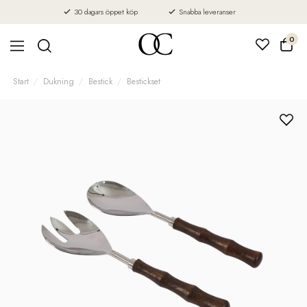
30 dagars öppet köp
Snabba leveranser
0
Start
Dukning
Bestick
Bestickset