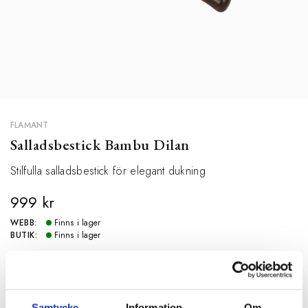
FLAMANT
Salladsbestick Bambu Dilan
Stilfulla salladsbestick för elegant dukning
999 kr
WEBB:
Finns i lager
BUTIK:
Finns i lager
SPECIFIKATIONER
Samtycke
Information
Om