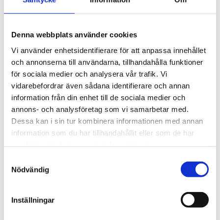
Artikelnummer
118065
Längd
28 cm
Denna webbplats använder cookies
Skötselråd
Handdisk
Vi använder enhetsidentifierare för att anpassa innehållet
och annonserna till användarna, tillhandahålla funktioner
BESKRIVNING
för sociala medier och analysera vår trafik. Vi
vidarebefordrar även sådana identifierare och annan
RECENSIONER
information från din enhet till de sociala medier och
annons- och analysföretag som vi samarbetar med.
Dessa kan i sin tur kombinera informationen med annan
OM FLAMANT
information som du har tillhandahållit eller som de har
samlat in när du har använt deras tjänster.
PRODUKTBLAD
Samtyckesval
Nödvändig
30 dagars öppet köp - gäller ej företagskunder eller beställningsvaror
Inställningar