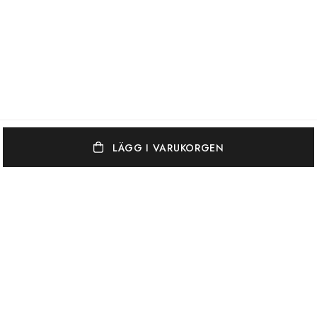
LÄGG I VARUKORGEN
OSCAR & CLOTHILDE
KUNDSERVICE
VARUMÄRKEN