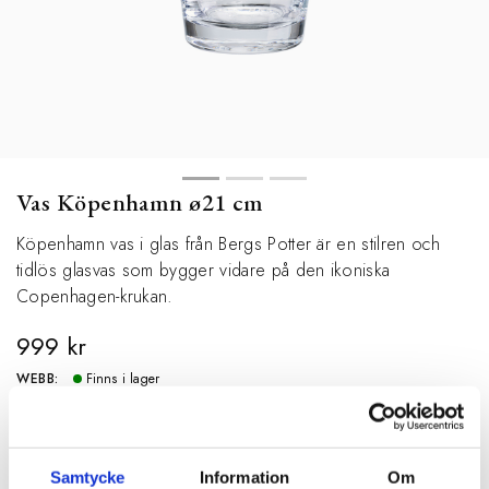
Vas Köpenhamn ø21 cm
Köpenhamn vas i glas från Bergs Potter är en stilren och
tidlös glasvas som bygger vidare på den ikoniska
Copenhagen-krukan.
999 kr
WEBB:
Finns i lager
BUTIK:
Finns i lager
SPECIFIKATIONER
Samtycke
Information
Om