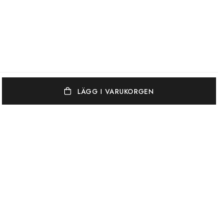
LÄGG I VARUKORGEN
OSCAR & CLOTHILDE
KUNDSERVICE
VARUMÄRKEN