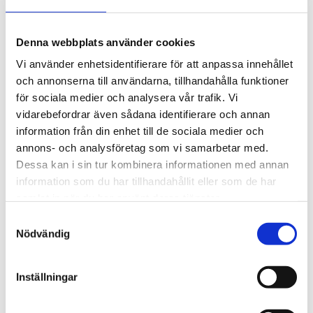
Artikelnummer
117244
Denna webbplats använder cookies
Diameter
15 cm
Vi använder enhetsidentifierare för att anpassa innehållet
Höjd
21 cm
och annonserna till användarna, tillhandahålla funktioner
Material
Glas
för sociala medier och analysera vår trafik. Vi
vidarebefordrar även sådana identifierare och annan
Skötselråd
Handdiskas
information från din enhet till de sociala medier och
annons- och analysföretag som vi samarbetar med.
Dessa kan i sin tur kombinera informationen med annan
BESKRIVNING
information som du har tillhandahållit eller som de har
samlat in när du har använt deras tjänster.
RECENSIONER
Samtyckesval
Nödvändig
PRODUKTBLAD
Inställningar
30 dagars öppet köp - gäller ej företagskunder eller beställningsvaror