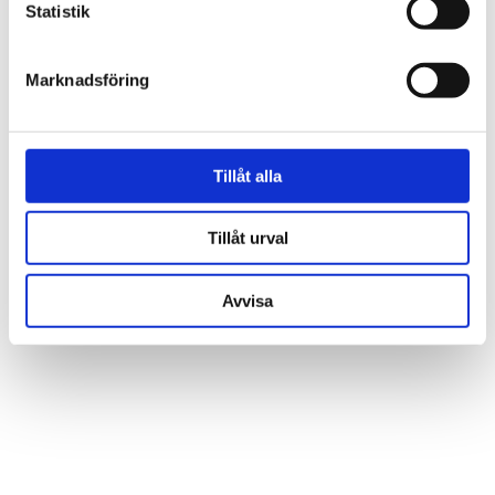
Statistik
VISA ALLT INOM VASER
Marknadsföring
Tillåt alla
Tillåt urval
Låt dig inspireras av våra kunders hem
och vår butik
Avvisa