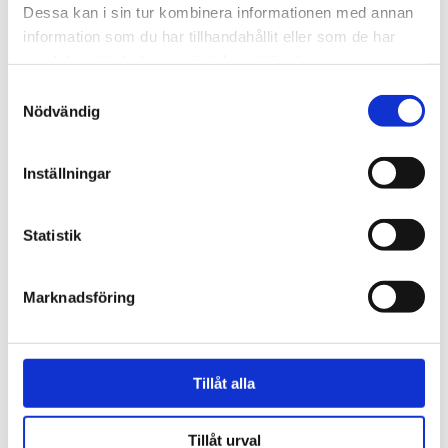
Dessa kan i sin tur kombinera informationen med annan
information som du har tillhandahållit eller som de har
-40%
samlat in när du har använt deras tjänster.
Samtyckesval
Nödvändig
Inställningar
Statistik
OLSSON & JENSEN
Kuddfodral Colette 50x50
Kuddfodral Sara bomull taupe
267 kr
445 kr
40x70
Marknadsföring
495 kr
Tillåt alla
Tillåt urval