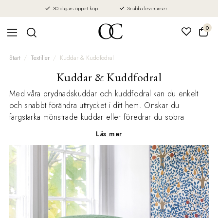
30 dagars öppet köp
Snabba leveranser
0
Start
Textilier
Kuddar & Kuddfodral
Kuddar & Kuddfodral
Med våra prydnadskuddar och kuddfodral kan du enkelt
och snabbt förändra uttrycket i ditt hem. Önskar du
färgstarka mönstrade kuddar eller föredrar du sobra
enfärgade? Vi har kuddar och kuddfodral i olika kvaliteter,
Läs mer
mått och stilar.