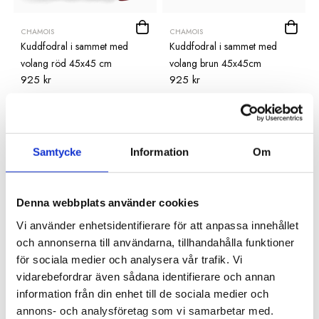
CHAMOIS
CHAMOIS
Kuddfodral i sammet med
Kuddfodral i sammet med
volang röd 45x45 cm
volang brun 45x45cm
925 kr
925 kr
Samtycke
Information
Om
Denna webbplats använder cookies
Vi använder enhetsidentifierare för att anpassa innehållet
och annonserna till användarna, tillhandahålla funktioner
för sociala medier och analysera vår trafik. Vi
CHAMOIS
FREJAS BONING
Kuddfodral i linne Oriental röd
Kuddfodral 30x50 kubisk
vidarebefordrar även sådana identifierare och annan
995 kr
50x50cm
information från din enhet till de sociala medier och
685 kr
annons- och analysföretag som vi samarbetar med.