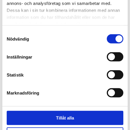
annons- och analysföretag som vi samarbetar med.
Dessa kan i sin tur kombinera informationen med annan
information som du har tillhandahållit eller som de har
VISA ALLT INOM KUDDFODRAL
samlat in när du har använt deras tjänster.
Samtyckesval
Nödvändig
SE HELA VARUMÄRKET
Inställningar
Statistik
Tillhörande produkter
Marknadsföring
Tillåt alla