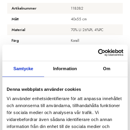
Artikelnummer
118382
Mått
40x55 cm
Material
70% LI 26%PL 4%PC
Färg
Korall
BESKRIVNING
Samtycke
Information
Om
RECENSIONER
Denna webbplats använder cookies
OM ÉLITIS
Vi använder enhetsidentifierare för att anpassa innehållet
och annonserna till användarna, tillhandahålla funktioner
PRODUKTBLAD
för sociala medier och analysera vår trafik. Vi
vidarebefordrar även sådana identifierare och annan
information från din enhet till de sociala medier och
30 dagars öppet köp - gäller ej företagskunder eller beställningsvaror