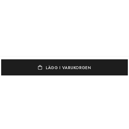
LÄGG I VARUKORGEN
OSCAR & CLOTHILDE
KUNDSERVICE
VARUMÄRKEN