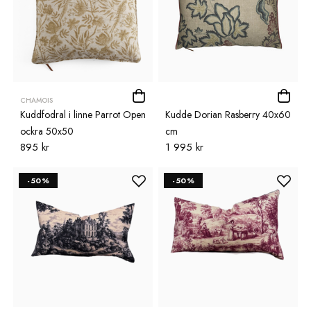
CHAMOIS
Kuddfodral i linne Parrot Open
Kudde Dorian Rasberry 40x60
ockra 50x50
cm
895 kr
1 995 kr
-50%
-50%