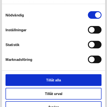
samlat in när du har använt deras tjänster.
Samtyckesval
Nödvändig
Inställningar
Statistik
ÉLITIS
Kuddfodral Philia korall 40x55
Kudde Emma terrakotta 40x60
cm
cm
Marknadsföring
649 kr
1 295 kr
Nyhet
Nyhet
Tillåt alla
Tillåt urval