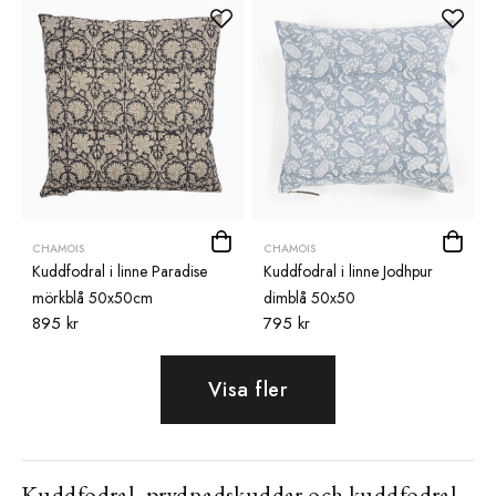
CHAMOIS
CHAMOIS
Kuddfodral i linne Paradise
Kuddfodral i linne Jodhpur
mörkblå 50x50cm
dimblå 50x50
895 kr
795 kr
Visa fler
Kuddfodral, prydnadskuddar och kuddfodral