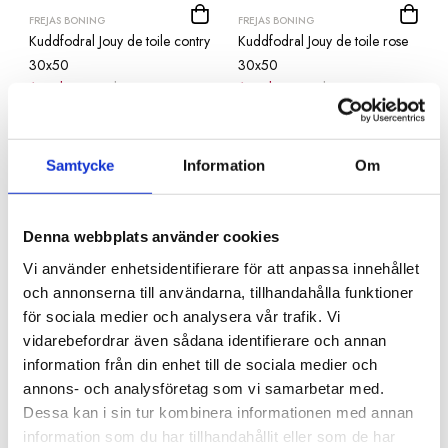
FREJAS BONING
FREJAS BONING
Kuddfodral Jouy de toile contry
Kuddfodral Jouy de toile rose
30x50
30x50
150 kr
299 kr
150 kr
299 kr
Nyhet
Samtycke
Information
Om
Denna webbplats använder cookies
Vi använder enhetsidentifierare för att anpassa innehållet
och annonserna till användarna, tillhandahålla funktioner
för sociala medier och analysera vår trafik. Vi
vidarebefordrar även sådana identifierare och annan
ÉLITIS
Kudde Emma terrakotta 43x43
Kuddfodral Philia Sunny 40x55
information från din enhet till de sociala medier och
1 195 kr
649 kr
annons- och analysföretag som vi samarbetar med.
Dessa kan i sin tur kombinera informationen med annan
information som du har tillhandahållit eller som de har
Nyhet