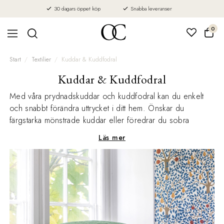
30 dagars öppet köp
Snabba leveranser
0
Start
Textilier
Kuddar & Kuddfodral
Kuddar & Kuddfodral
Med våra prydnadskuddar och kuddfodral kan du enkelt
och snabbt förändra uttrycket i ditt hem. Önskar du
färgstarka mönstrade kuddar eller föredrar du sobra
enfärgade? Vi har kuddar och kuddfodral i olika kvaliteter,
Läs mer
mått och stilar.