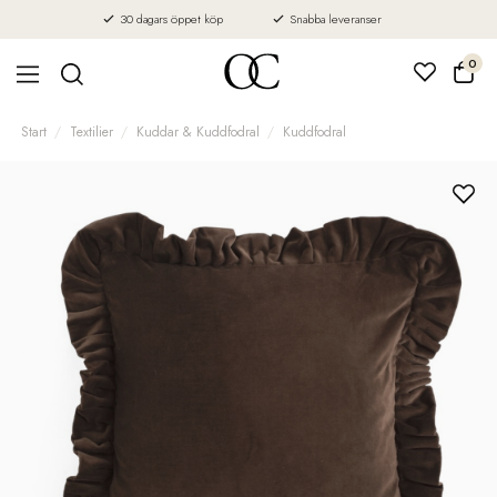
30 dagars öppet köp
Snabba leveranser
0
Start
Textilier
Kuddar & Kuddfodral
Kuddfodral