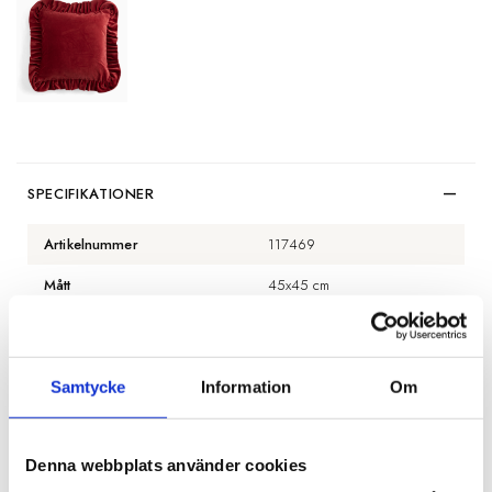
SPECIFIKATIONER
Artikelnummer
117469
Mått
45x45 cm
Material
Sammet
Färg
Brun
Samtycke
Information
Om
Innerkudde
ingår ej
Denna webbplats använder cookies
BESKRIVNING