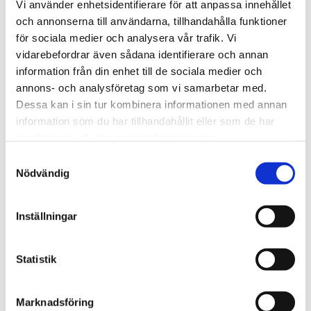
Vi använder enhetsidentifierare för att anpassa innehållet
och annonserna till användarna, tillhandahålla funktioner
RECENSIONER
för sociala medier och analysera vår trafik. Vi
vidarebefordrar även sådana identifierare och annan
OM CHAMOIS
information från din enhet till de sociala medier och
annons- och analysföretag som vi samarbetar med.
Dessa kan i sin tur kombinera informationen med annan
PRODUKTBLAD
information som du har tillhandahållit eller som de har
samlat in när du har använt deras tjänster.
30 dagars öppet köp - gäller ej företagskunder eller beställningsvaror
Samtyckesval
Nödvändig
Inställningar
VISA ALLT INOM KUDDFODRAL
Statistik
SE HELA VARUMÄRKET
Marknadsföring