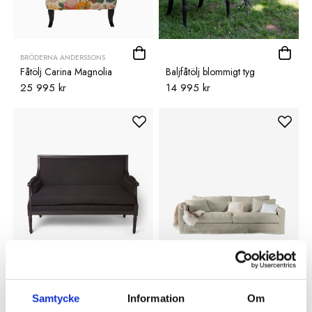
BRÖDERNA ANDERSSONS
Fåtölj Carina Magnolia
Baljfåtölj blommigt tyg
25 995 kr
14 995 kr
OSCAR & CLOTHILDE
HOME SPIRIT
Soffa Valter svart
Soffa Capri 3-sits Newlin naturel
15 995 kr
39 995 kr
Samtycke
Information
Om