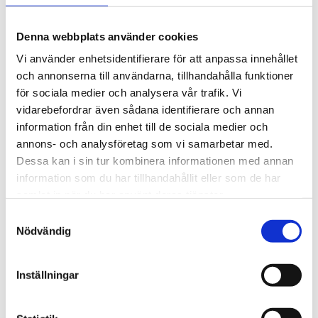
Denna webbplats använder cookies
Vi använder enhetsidentifierare för att anpassa innehållet
och annonserna till användarna, tillhandahålla funktioner
för sociala medier och analysera vår trafik. Vi
vidarebefordrar även sådana identifierare och annan
information från din enhet till de sociala medier och
annons- och analysföretag som vi samarbetar med.
Dessa kan i sin tur kombinera informationen med annan
HOME SPIRIT
HOME SPIRIT
information som du har tillhandahållit eller som de har
Soffa Capri 4-sits Newlin blanc
Soffa Capri 2-sits Newlin blanc
samlat in när du har använt deras tjänster.
42 995 kr
37 995 kr
Samtyckesval
Nödvändig
Inställningar