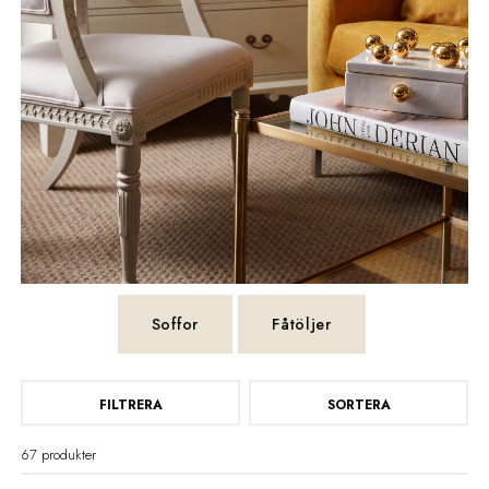
Samtliga soffor och fåtöljer tillverkas med material av hög
kvalitet, noga utvalda för lång livslängd och en behaglig
sittupplevelse. Sortimentet passar lika bra i moderna hem
som i mer klassiska inredningsmiljöer.
Utforska ett brett sortiment av designsoffor och fåtöljer
med fokus på form, komfort och hantverk
Soffor
Fåtöljer
FILTRERA
SORTERA
67 produkter