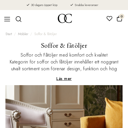
30 dagars öppet köp
Snabba leveranser
0
Start
Möbler
Soffor & fåtöljer
Soffor & fåtöljer
Soffor och Fåtöljer med komfort och kvalitet
Kategorin för soffor och fåtöljer innehåller ett noggrant
utvalt sortiment som förenar design, funktion och hög
komfort. Utbudet består av svenska designklassiker,
Läs mer
internationella formgivare och en egen kollektion som
kännetecknas av tidlös estetik och genomtänkt kvalitet.
Vi har allt från klassiska 2-sits- och 3-sitssoffor till rymliga 4-
sittsoffor och stilrena fåtöljer i olika material och
utföranden. Varje modell är framtagen med fokus på
hållbarhet, komfort och formkänsla med inspiration hämtad
från både skandinaviska och globala designtraditioner.