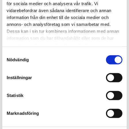
för sociala medier och analysera vår trafik. Vi
vidarebefordrar även sådana identifierare och annan
information från din enhet till de sociala medier och
annons- och analysföretag som vi samarbetar med.
Dessa kan i sin tur kombinera informationen med annan
information som du har tillhandahållit eller som de har
SCARAMEO
SCARAMEO
samlat in när du har använt deras tjänster.
Bordstablett enchanted blå
Bordstablett enchanted mustard
Samtyckesval
279 kr
279 kr
Nödvändig
Inställningar
Statistik
Marknadsföring