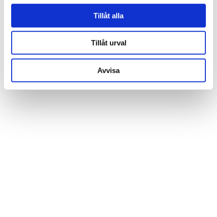
SCARAMEO
SCARAMEO
Bordstablett enchanted grön
Glasunderlägg 10cm grön
Tillåt alla
279 kr
100 kr
Tillåt urval
Avvisa