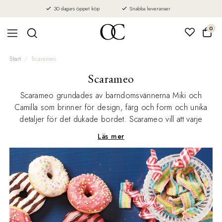
30 dagars öppet köp
Snabba leveranser
0
Start
Scarameo
Scarameo
Scarameo grundades av barndomsvännerna Miki och
Camilla som brinner för design, färg och form och unika
detaljer för det dukade bordet. Scarameo vill att varje
måltid för tankarna tillbaka till tiden då allt vackert placerades
Läs mer
på bordet. Scarameo erbjuder egna kollektioner av vackra
och användbara tallriksunderlägg, bordstabletter och
glasunderlägg.