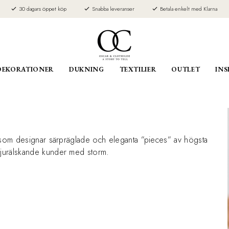
30 dagars öppet köp
Snabba leveranser
Betala enkelt med Klarna
DEKORATIONER
DUKNING
TEXTILIER
OUTLET
INS
on som designar särpräglade och eleganta ”pieces” av högsta
 djurälskande kunder med storm.