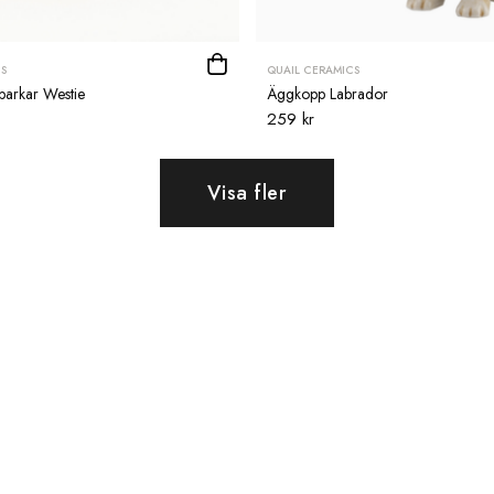
S
QUAIL CERAMICS
parkar Westie
Äggkopp Labrador
259 kr
Visa fler