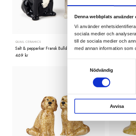
Denna webbplats använder 
Vi använder enhetsidentifierar
sociala medier och analysera 
till de sociala medier och a
QUAIL CERAMICS
QUAIL CERAMIC
Salt & pepparkar Fransk Bulldog
Salt & peppar
med annan information som du 
469 kr
469 kr
Samtyckesval
Nödvändig
Avvisa