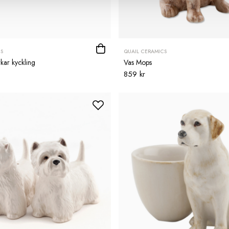
S
QUAIL CERAMICS
kar kyckling
Vas Mops
859 kr