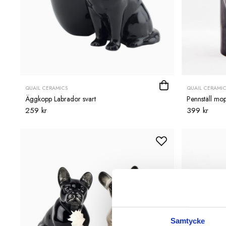
QUAIL CERAMICS
QUAIL CERAMIC
Äggkopp Labrador svart
Pennställ mop
259 kr
399 kr
Samtycke