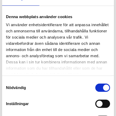
Artikelnummer
118074
Denna webbplats använder cookies
Höjd
8 cm
Vi använder enhetsidentifierare för att anpassa innehållet
och annonserna till användarna, tillhandahålla funktioner
BESKRIVNING
för sociala medier och analysera vår trafik. Vi
vidarebefordrar även sådana identifierare och annan
RECENSIONER
information från din enhet till de sociala medier och
annons- och analysföretag som vi samarbetar med.
Dessa kan i sin tur kombinera informationen med annan
OM QUAIL CERAMICS
information som du har tillhandahållit eller som de har
samlat in när du har använt deras tjänster.
PRODUKTBLAD
Samtyckesval
Nödvändig
30 dagars öppet köp - gäller ej företagskunder eller beställningsvaror
Inställningar