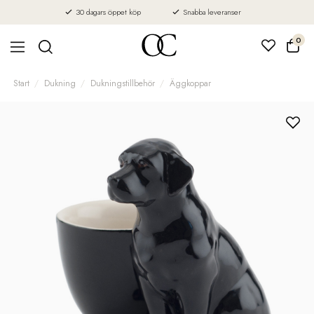
30 dagars öppet köp
Snabba leveranser
0
Start
Dukning
Dukningstillbehör
Äggkoppar