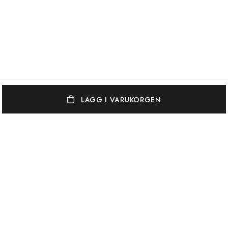
LÄGG I VARUKORGEN
OSCAR & CLOTHILDE
KUNDSERVICE
VARUMÄRKEN