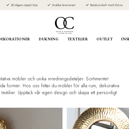
30 dagars öppet köp
Snabba leveranser
Betala enkelt med Klarna
DEKORATIONER
DUKNING
TEXTILIER
OUTLET
INS
tativa möbler och unika inredningsdetaljer. Sortimentet
, nutida former. Hos oss hittar du möbler för alla rum, dekorativa
a textilier. Upptäck vår egen design och skapa ett personligt