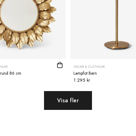
HILDE
OSCAR & CLOTHILDE
 rund 86 cm
Lampfot Bern
1 295 kr
Visa fler