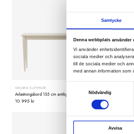
Samtycke
Denna webbplats använder 
Vi använder enhetsidentifierar
sociala medier och analysera 
till de sociala medier och a
med annan information som du 
Samtyckesval
OSCAR & CLOTHILDE
OSCAR & CLOT
Nödvändig
Avlastningsbord 155 cm antikgrå
Drinkvagn Lo
10 995 kr
5 995 kr
Avvisa