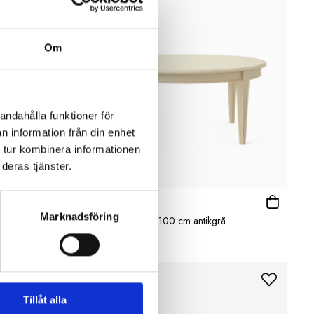
Om
andahålla funktioner för
n information från din enhet
 tur kombinera informationen
deras tjänster.
OSCAR & CLOTHILDE
Marknadsföring
Soffbord Clothilde 100 cm antikgrå
9 995 kr
Tillåt alla