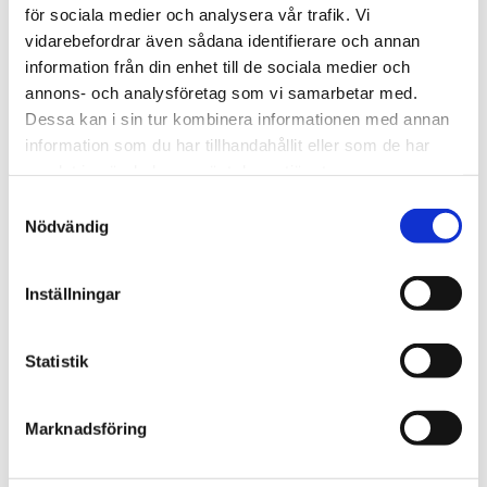
för sociala medier och analysera vår trafik. Vi
OM TWO FACES OF SWEDEN
vidarebefordrar även sådana identifierare och annan
information från din enhet till de sociala medier och
PRODUKTBLAD
annons- och analysföretag som vi samarbetar med.
Dessa kan i sin tur kombinera informationen med annan
information som du har tillhandahållit eller som de har
30 dagars öppet köp - gäller ej företagskunder eller beställningsvaror
samlat in när du har använt deras tjänster.
Samtyckesval
Nödvändig
VISA ALLT INOM LJUSSTAKAR
Inställningar
SE HELA VARUMÄRKET
Statistik
Marknadsföring
Tillhörande produkter