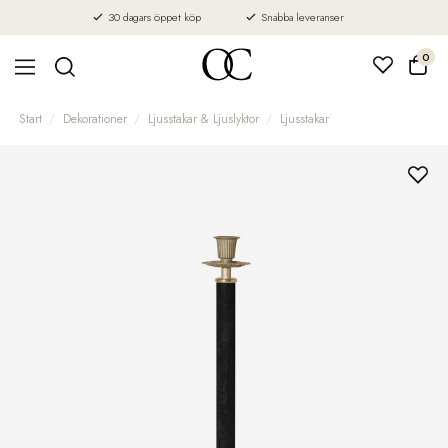
30 dagars öppet köp
Snabba leveranser
0
Start
Dekorationer
Ljusstakar & Ljuslyktor
Ljusstakar