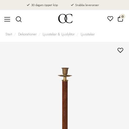
30 dagars öppet köp
Snabba leveranser
0
Start
Dekorationer
Ljusstakar & Ljuslyktor
Ljusstakar