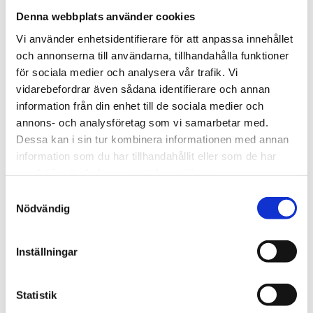
Färg
Rost
Denna webbplats använder cookies
Vi använder enhetsidentifierare för att anpassa innehållet
och annonserna till användarna, tillhandahålla funktioner
BESKRIVNING
för sociala medier och analysera vår trafik. Vi
vidarebefordrar även sådana identifierare och annan
RECENSIONER
information från din enhet till de sociala medier och
annons- och analysföretag som vi samarbetar med.
OM TWO FACES OF SWEDEN
Dessa kan i sin tur kombinera informationen med annan
information som du har tillhandahållit eller som de har
samlat in när du har använt deras tjänster.
PRODUKTBLAD
Samtyckesval
Nödvändig
30 dagars öppet köp - gäller ej företagskunder eller beställningsvaror
Inställningar
VISA ALLT INOM LJUSSTAKAR
Statistik