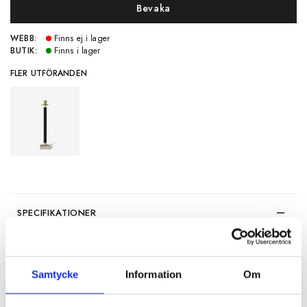
Bevaka
WEBB:
Finns ej i lager
BUTIK:
Finns i lager
FLER UTFÖRANDEN
SPECIFIKATIONER
Artikelnummer
103511
Höjd
32 cm
Samtycke
Information
Om
Material
Metall och cement