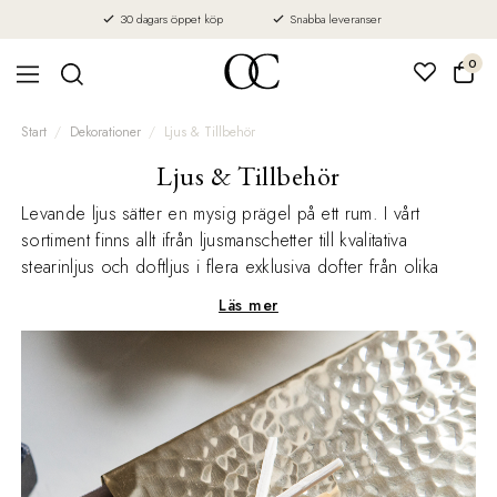
30 dagars öppet köp
Snabba leveranser
0
Start
Dekorationer
Ljus & Tillbehör
Ljus & Tillbehör
Levande ljus sätter en mysig prägel på ett rum. I vårt
sortiment finns allt ifrån ljusmanschetter till kvalitativa
stearinljus och doftljus i flera exklusiva dofter från olika
varumärken. Här finner du även ljustillbehör och LED-ljus i
Läs mer
olika storlekar.