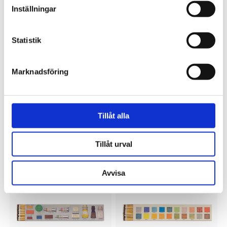
Inställningar
Statistik
Marknadsföring
ARCHIVIST GALLERY
ARCHIVIST GALLERY
Tillåt alla
Tändsticksask Rose Provin
Tändsticksask Whippet and
Petunia
Radishes
149 kr
149 kr
Tillåt urval
Avvisa