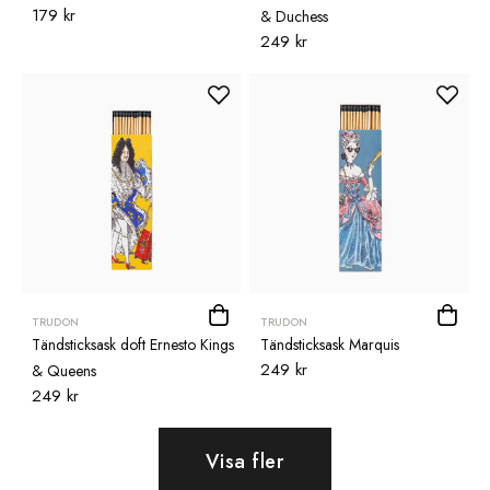
179 kr
& Duchess
249 kr
TRUDON
TRUDON
Tändsticksask doft Ernesto Kings
Tändsticksask Marquis
249 kr
& Queens
249 kr
Visa fler