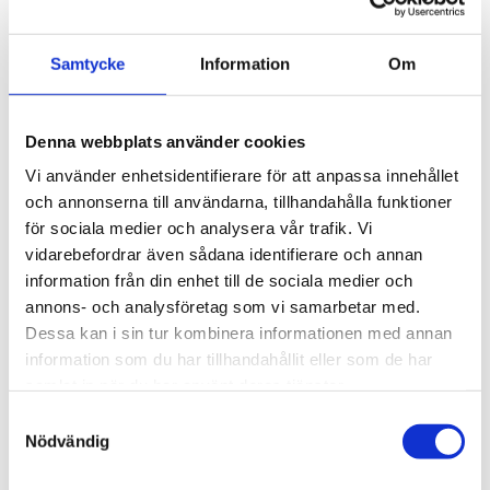
Samtycke
Information
Om
ARCHIVIST GALLERY
ARCHIVIST GALLERY
Tändsticksask Divine
Tändsticksask I Like You Swans
169 kr
149 kr
Denna webbplats använder cookies
Vi använder enhetsidentifierare för att anpassa innehållet
och annonserna till användarna, tillhandahålla funktioner
för sociala medier och analysera vår trafik. Vi
vidarebefordrar även sådana identifierare och annan
information från din enhet till de sociala medier och
annons- och analysföretag som vi samarbetar med.
Dessa kan i sin tur kombinera informationen med annan
information som du har tillhandahållit eller som de har
samlat in när du har använt deras tjänster.
ARCHIVIST GALLERY
ARCHIVIST GALLERY
Samtyckesval
Tändsticksask Rose Framboise
Tändsticksask Nasturtium
Nödvändig
149 kr
149 kr