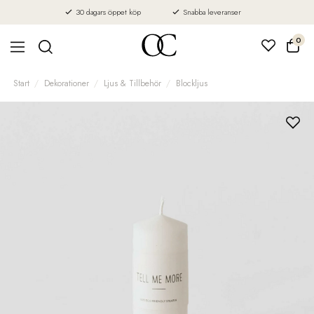
30 dagars öppet köp
Snabba leveranser
0
Start
Dekorationer
Ljus & Tillbehör
Blockljus