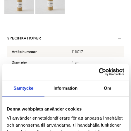
SPECIFIKATIONER
Artikelnummer
118017
Diameter
4 cm
Längd
10 cm
Övrigt
Brinntid mellan 14h-33h
Samtycke
Information
Om
Övrigt
Svanenmärkt
Denna webbplats använder cookies
BESKRIVNING
Vi använder enhetsidentifierare för att anpassa innehållet
och annonserna till användarna, tillhandahålla funktioner
RECENSIONER