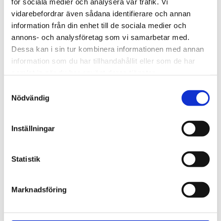
för sociala medier och analysera vår trafik. Vi
vidarebefordrar även sådana identifierare och annan
PRODUKTBLAD
information från din enhet till de sociala medier och
annons- och analysföretag som vi samarbetar med.
Dessa kan i sin tur kombinera informationen med annan
30 dagars öppet köp - gäller ej företagskunder eller beställningsvaror
information som du har tillhandahållit eller som de har
samlat in när du har använt deras tjänster.
Samtyckesval
Nödvändig
VISA ALLT INOM BLOCKLJUS
Inställningar
SE HELA VARUMÄRKET
Statistik
Marknadsföring
Tillhörande produkter