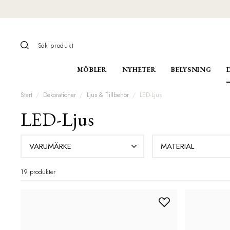
MÖBLER
NYHETER
BELYSNING
Start
Dekorationer
Ljus & Tillbehör
LED-Ljus
LED-Ljus
VARUMÄRKE
MATERIAL
19 produkter