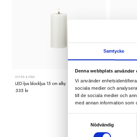
Samtycke
Denna webbplats använder 
ESTER & ERIK
ESTER & ERIK
Vi använder enhetsidentifierar
LED-ljus blockljus 15 cm silky
LED-ljus bloc
sociala medier och analysera 
335 kr
335 kr
till de sociala medier och a
med annan information som du 
Samtyckesval
Nödvändig