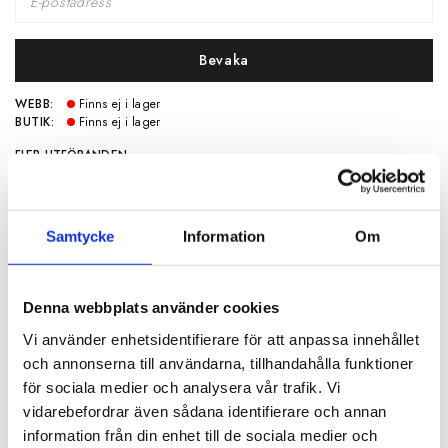
Bevaka
WEBB:
Finns ej i lager
BUTIK:
Finns ej i lager
FLER UTFÖRANDEN
Samtycke
Information
Om
Denna webbplats använder cookies
Vi använder enhetsidentifierare för att anpassa innehållet
SPECIFIKATIONER
och annonserna till användarna, tillhandahålla funktioner
för sociala medier och analysera vår trafik. Vi
Artikelnummer
117466
vidarebefordrar även sådana identifierare och annan
information från din enhet till de sociala medier och
Mått
Bottendiameter 30 cm