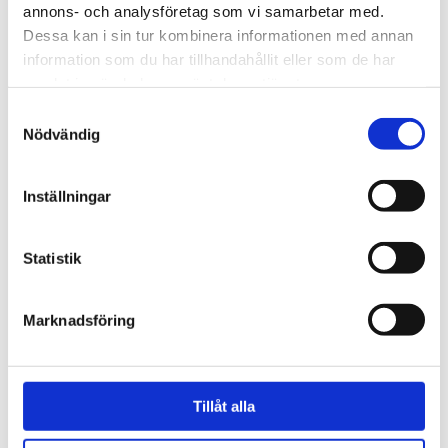
annons- och analysföretag som vi samarbetar med.
Mått
Höjd 20 cm
Dessa kan i sin tur kombinera informationen med annan
information som du har tillhandahållit eller som de har
Mått
Toppdiameter 18 cm
samlat in när du har använt deras tjänster.
Färg
Mustard
Samtyckesval
Nödvändig
BESKRIVNING
Inställningar
RECENSIONER
Statistik
OM CHAMOIS
Marknadsföring
PRODUKTBLAD
30 dagars öppet köp - gäller ej företagskunder eller beställningsvaror
Tillåt alla