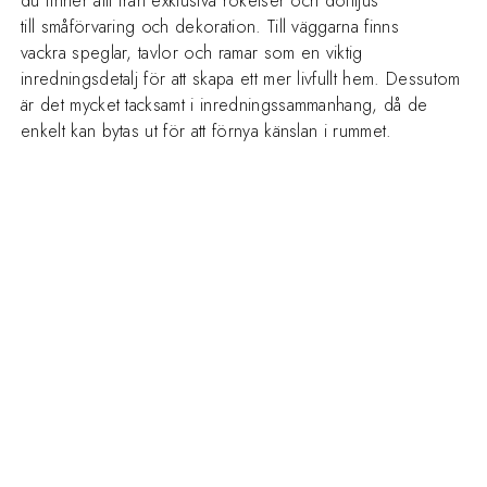
du finner allt från exklusiva rökelser och doftljus
till småförvaring och dekoration. Till väggarna finns
vackra speglar, tavlor och ramar som en viktig
inredningsdetalj för att skapa ett mer livfullt hem. Dessutom
är det mycket tacksamt i inredningssammanhang, då de
enkelt kan bytas ut för att förnya känslan i rummet.