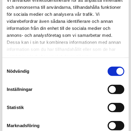
Vi använder enhetsidentifierare för att anpassa innehållet
och annonserna till användarna, tillhandahålla funktioner
för sociala medier och analysera vår trafik. Vi
vidarebefordrar även sådana identifierare och annan
information från din enhet till de sociala medier och
annons- och analysföretag som vi samarbetar med.
Dessa kan i sin tur kombinera informationen med annan
information som du har tillhandahållit eller som de har
CHEHOMA
CERERIA MOLLÀ 1899
Vit domino box
Doftpinnar 100 ML.
samlat in när du har använt deras tjänster.
425 kr
BERGAMOTTO DI CALABRIA
Samtyckesval
425 kr
Nödvändig
Inställningar
Statistik
Marknadsföring