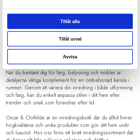
CERERIA MOLLÀ 1899
Doftpinnar 100 ML. BASIL &
Tillåt alla
MANDARÍN
425 kr
Tillåt urval
Avvisa
Unika dekorationer för varje rum
När du bestämt dig för färg, belysning och möbler är
detaljerna viktiga komplement för en ombebonad känsla i
rummet. Genom att variera din inredning i både utformning
och färg, kan du enkelt anpassa stilen i ditt hem efter
trender och smak som förändras efter tid.
Oscar & Clothilde är en inredningsbutik där du alltid finner
högkvalitativa och unika produkter som gör ditt hem unikt
och luxuöst. Hos oss finns ett brett inredningssortiment där