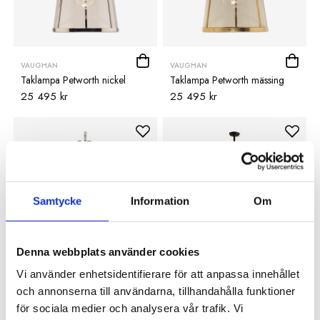
VAUGHAN
VAUGHAN
Taklampa Petworth nickel
Taklampa Petworth mässing
25 495 kr
25 495 kr
Samtycke
Information
Om
Denna webbplats använder cookies
Vi använder enhetsidentifierare för att anpassa innehållet
VAUGHAN
VAUGHAN
och annonserna till användarna, tillhandahålla funktioner
Taklampa Compiegne Leaf
Taklampa Lancaster Kitchen
för sociala medier och analysera vår trafik. Vi
Chandelier
brons