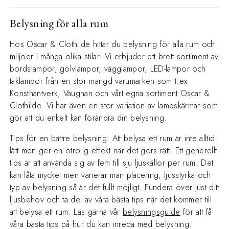
Belysning för alla rum
Hos Oscar & Clothilde hittar du belysning för alla rum och
miljöer i många olika stilar. Vi erbjuder ett brett sortiment av
bordslampor, golvlampor, vägglampor, LED-lampor och
taklampor från en stor mängd varumärken som t.ex
Konsthantverk, Vaughan och vårt egna sortiment Oscar &
Clothilde. Vi har även en stor variation av lampskärmar som
gör att du enkelt kan förändra din belysning.
Tips för en bättre belysning: Att belysa ett rum är inte alltid
lätt men ger en otrolig effekt när det görs rätt. Ett generellt
tips är att använda sig av fem till sju ljuskällor per rum. Det
kan låta mycket men varierar man placering, ljusstyrka och
typ av belysning så är det fullt möjligt. Fundera över just ditt
ljusbehov och ta del av våra bästa tips när det kommer till
att belysa ett rum. Läs gärna vår
belysningsguide
för att få
våra bästa tips på hur du kan inreda med belysning.