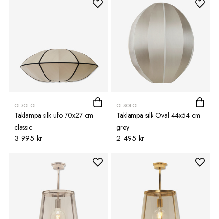
OI SOI OI
OI SOI OI
Taklampa silk ufo 70x27 cm
Taklampa silk Oval 44x54 cm
classic
grey
3 995 kr
2 495 kr