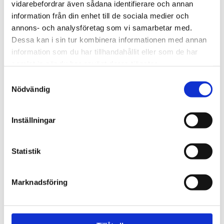
vidarebefordrar även sådana identifierare och annan
52 495 kr
43 495 kr
information från din enhet till de sociala medier och
annons- och analysföretag som vi samarbetar med.
Dessa kan i sin tur kombinera informationen med annan
information som du har tillhandahållit eller som de har
samlat in när du har använt deras tjänster.
Samtyckesval
Nödvändig
Inställningar
VAUGHAN
OSCAR & CLOTHILDE
Taklampa Colombier brons
Bordslampa Dana inkl. svart
Statistik
ink.skärmar
skärm
70 495 kr
2 995 kr
Marknadsföring