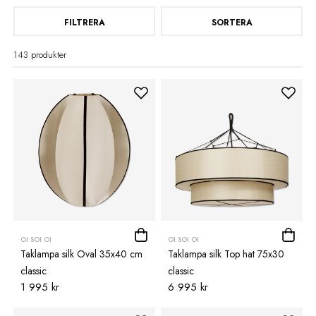
FILTRERA
SORTERA
143 produkter
OI SOI OI
OI SOI OI
Taklampa silk Oval 35x40 cm
Taklampa silk Top hat 75x30
classic
classic
1 995 kr
6 995 kr