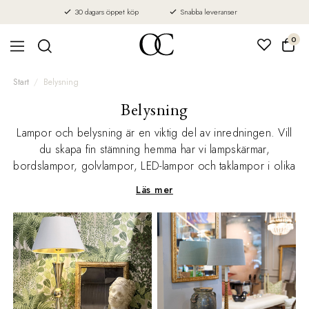
30 dagars öppet köp
Snabba leveranser
0
Start
Belysning
Belysning
Lampor och belysning är en viktig del av inredningen. Vill
du skapa fin stämning hemma har vi lampskärmar,
bordslampor, golvlampor, LED-lampor och taklampor i olika
stilar och material som passar just din inredningsstil.
Läs mer