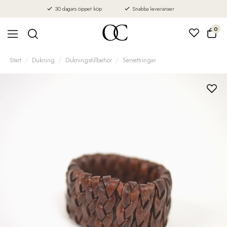
30 dagars öppet köp
Snabba leveranser
0
Start
Dukning
Dukningstillbehör
Servettringar