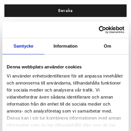
Bevaka
WEBB:
Finns ej i lager
BUTIK:
Finns i lager
Samtycke
Information
Om
SPECIFIKATIONER
Artikelnummer
117371
Denna webbplats använder cookies
Längd
5.5 cm
Vi använder enhetsidentifierare för att anpassa innehållet
Djup
4 cm
och annonserna till användarna, tillhandahålla funktioner
för sociala medier och analysera vår trafik. Vi
Höjd
3 cm
vidarebefordrar även sådana identifierare och annan
information från din enhet till de sociala medier och
Material
Läder
annons- och analysföretag som vi samarbetar med.
Färg
Brun
Dessa kan i sin tur kombinera informationen med annan
information som du har tillhandahållit eller som de har