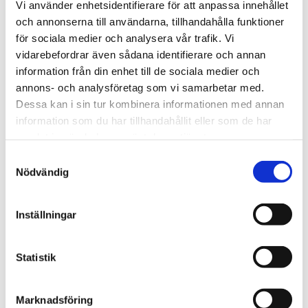
BUTIK:
Finns ej i lager
Vi använder enhetsidentifierare för att anpassa innehållet
och annonserna till användarna, tillhandahålla funktioner
för sociala medier och analysera vår trafik. Vi
BESKRIVNING
vidarebefordrar även sådana identifierare och annan
information från din enhet till de sociala medier och
RECENSIONER
annons- och analysföretag som vi samarbetar med.
Dessa kan i sin tur kombinera informationen med annan
information som du har tillhandahållit eller som de har
PRODUKTBLAD
samlat in när du har använt deras tjänster.
Samtyckesval
Nödvändig
30 dagars öppet köp - gäller ej företagskunder eller beställningsvaror
Inställningar
VISA ALLT INOM LAMPSKÄRMAR
Statistik
Marknadsföring