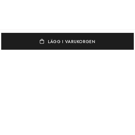
LÄGG I VARUKORGEN
OSCAR & CLOTHILDE
KUNDSERVICE
VARUMÄRKEN