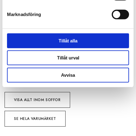
BESKRIVNING
Marknadsföring
RECENSIONER
OM HOME SPIRIT
Tillåt alla
PRODUKTBLAD
Tillåt urval
30 dagars öppet köp - gäller ej företagskunder eller beställningsvaror
Avvisa
VISA ALLT INOM SOFFOR
SE HELA VARUMÄRKET