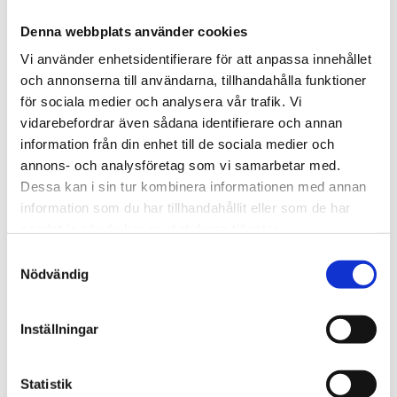
Längd
186 cm
Denna webbplats använder cookies
Djup
100 cm
Vi använder enhetsidentifierare för att anpassa innehållet
Höjd
83 cm
och annonserna till användarna, tillhandahålla funktioner
för sociala medier och analysera vår trafik. Vi
Sittdjup
63 cm
vidarebefordrar även sådana identifierare och annan
information från din enhet till de sociala medier och
Sitthöjd
42 cm
annons- och analysföretag som vi samarbetar med.
Material
Linne
Dessa kan i sin tur kombinera informationen med annan
information som du har tillhandahållit eller som de har
Färg
Blå
samlat in när du har använt deras tjänster.
Avtagbar klädsel
Ja
Samtyckesval
Nödvändig
Tillverkningsland
Frankrike
Tvättråd
Kemtvätt
Inställningar
Antal sittplatser
2 st
Statistik