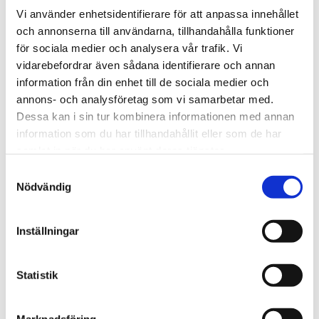
Vi använder enhetsidentifierare för att anpassa innehållet
Djup
100 cm
och annonserna till användarna, tillhandahålla funktioner
Höjd
83 cm
för sociala medier och analysera vår trafik. Vi
vidarebefordrar även sådana identifierare och annan
Sittdjup
63 cm
information från din enhet till de sociala medier och
Sitthöjd
42 cm
annons- och analysföretag som vi samarbetar med.
Dessa kan i sin tur kombinera informationen med annan
Material
Linne
information som du har tillhandahållit eller som de har
samlat in när du har använt deras tjänster.
Färg
Grågrön
Samtyckesval
Avtagbar klädsel
Ja
Nödvändig
Tillverkningsland
Frankrike
Tvättråd
Kemtvätt
Inställningar
Antal sittplatser
3 st
Statistik
BESKRIVNING