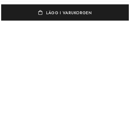
LÄGG I VARUKORGEN
OSCAR & CLOTHILDE
KUNDSERVICE
VARUMÄRKEN
Oscar & Clothilde står för en elegant, vågad och färgstark
inredningsstil. Vi blandar gärna unika antikviteter med vackra nya ting.