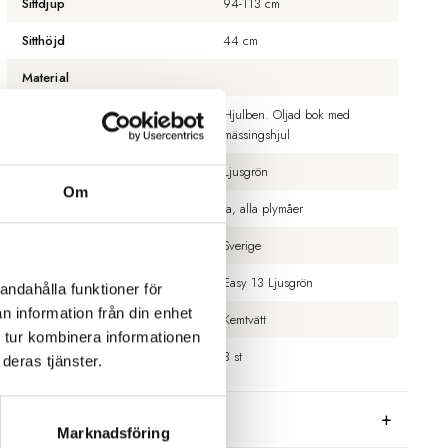
Sittdjup
94-113 cm
Sitthöjd
44 cm
Material
Hjulben. Oljad bok med
Ben
mässingshjul
Färg
Ljusgrön
Om
Avtagbar klädsel
Ja, alla plymåer
Tillverkningsland
Sverige
Tyg
Easy 13 Ljusgrön
andahålla funktioner för
n information från din enhet
Tvättråd
Kemtvätt
 tur kombinera informationen
Antal sittplatser
3 st
deras tjänster.
BESKRIVNING
Marknadsföring