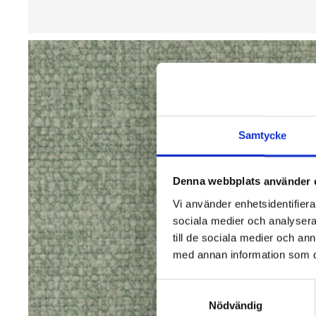
Samtycke
Denna webbplats använder 
Vi använder enhetsidentifierar
sociala medier och analysera 
till de sociala medier och a
med annan information som du 
Samtyckesval
Nödvändig