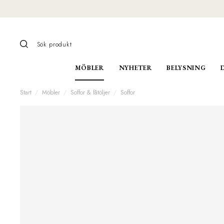
MÖBLER
NYHETER
BELYSNING
Start
Möbler
Soffor & fåtöljer
Soffor