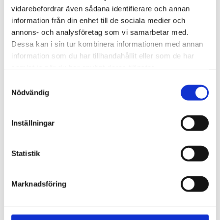
vidarebefordrar även sådana identifierare och annan
information från din enhet till de sociala medier och
30 dagars öppet köp - gäller ej företagskunder eller beställningsvaror
annons- och analysföretag som vi samarbetar med.
Dessa kan i sin tur kombinera informationen med annan
information som du har tillhandahållit eller som de har
samlat in när du har använt deras tjänster.
VISA ALLT INOM SIDOBORD
Samtyckesval
Nödvändig
SE HELA VARUMÄRKET
Inställningar
Statistik
Du kanske också gillar
Marknadsföring