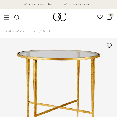
30 dagars öppet köp
Snabba leveranser
0
Start
Möbler
Bord
Sidobord