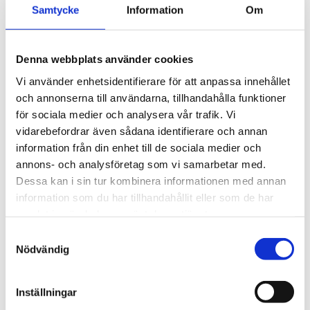
Samtycke
Information
Om
Antal ljuskällor
1 st
Ljuskälla ingår
Nej
Denna webbplats använder cookies
Max watt
40 watt
Vi använder enhetsidentifierare för att anpassa innehållet
och annonserna till användarna, tillhandahålla funktioner
Sladdlängd
135 cm
för sociala medier och analysera vår trafik. Vi
vidarebefordrar även sådana identifierare och annan
BESKRIVNING
information från din enhet till de sociala medier och
annons- och analysföretag som vi samarbetar med.
Dessa kan i sin tur kombinera informationen med annan
RECENSIONER
information som du har tillhandahållit eller som de har
samlat in när du har använt deras tjänster.
OM OSCAR & CLOTHILDE
Samtyckesval
Nödvändig
PRODUKTBLAD
Inställningar
30 dagars öppet köp - gäller ej företagskunder eller beställningsvaror