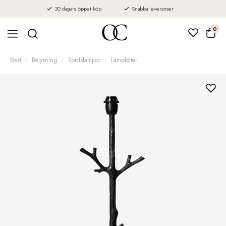
30 dagars öppet köp
Snabba leveranser
0
Start
Belysning
Bordslampor
Lampfötter