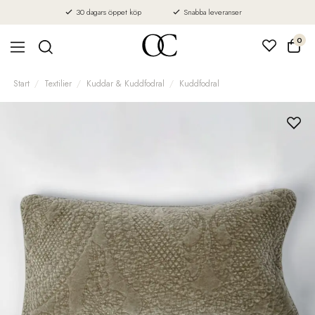
30 dagars öppet köp
Snabba leveranser
0
Start
Textilier
Kuddar & Kuddfodral
Kuddfodral