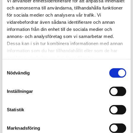
Vi använder enhetsidentifierare för att anpassa innehållet
och annonserna till användarna, tillhandahålla funktioner
för sociala medier och analysera vår trafik. Vi
vidarebefordrar även sådana identifierare och annan
Tillhörande produkter
information från din enhet till de sociala medier och
annons- och analysföretag som vi samarbetar med.
Dessa kan i sin tur kombinera informationen med annan
information som du har tillhandahållit eller som de har
samlat in när du har använt deras tjänster.
Samtyckesval
Nödvändig
Inställningar
OLSSON & JENSEN
Innerkudde fjäder 40x70 cm
Statistik
189 kr
Marknadsföring