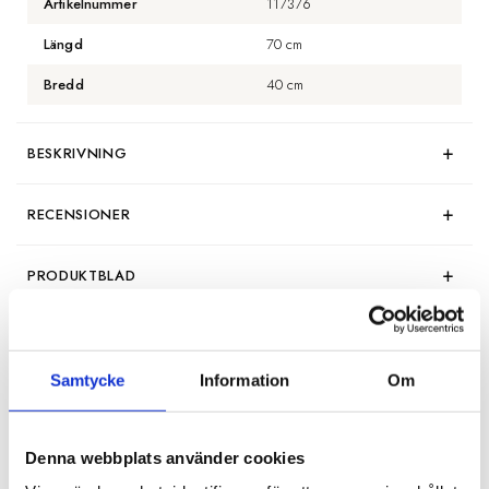
Artikelnummer
117376
Längd
70 cm
Bredd
40 cm
BESKRIVNING
RECENSIONER
PRODUKTBLAD
30 dagars öppet köp - gäller ej företagskunder eller beställningsvaror
Samtycke
Information
Om
VISA ALLT INOM KUDDFODRAL
Denna webbplats använder cookies