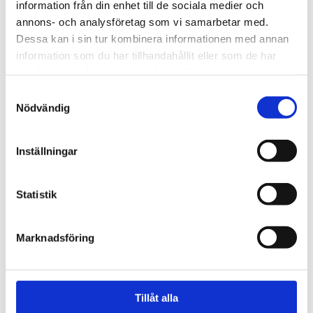
information från din enhet till de sociala medier och
Material
Linne
annons- och analysföretag som vi samarbetar med.
Dessa kan i sin tur kombinera informationen med annan
Färg
Dimblå
information som du har tillhandahållit eller som de har
samlat in när du har använt deras tjänster.
Tvättråd: 30 °C skonsam tvätt.
Tvättråd
Ej blötläggning, blekning
Samtyckesval
eller torktumling. Hängtorkas.
Nödvändig
BESKRIVNING
Inställningar
RECENSIONER
Statistik
OM CHAMOIS
Marknadsföring
PRODUKTBLAD
Tillåt alla
30 dagars öppet köp - gäller ej företagskunder eller beställningsvaror