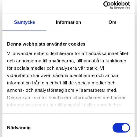
PRODUKTBLAD
Samtycke
Information
Om
Lägsta pris under de senaste 30 dagarna:
995 kr
30 dagars öppet köp - gäller ej företagskunder eller beställningsvaror
Denna webbplats använder cookies
Vi använder enhetsidentifierare för att anpassa innehållet
och annonserna till användarna, tillhandahålla funktioner
för sociala medier och analysera vår trafik. Vi
VISA ALLT INOM KUDDFODRAL
vidarebefordrar även sådana identifierare och annan
information från din enhet till de sociala medier och
SE HELA VARUMÄRKET
annons- och analysföretag som vi samarbetar med.
Dessa kan i sin tur kombinera informationen med annan
information som du har tillhandahållit eller som de har
samlat in när du har använt deras tjänster.
Samtyckesval
Tillhörande produkter
Nödvändig