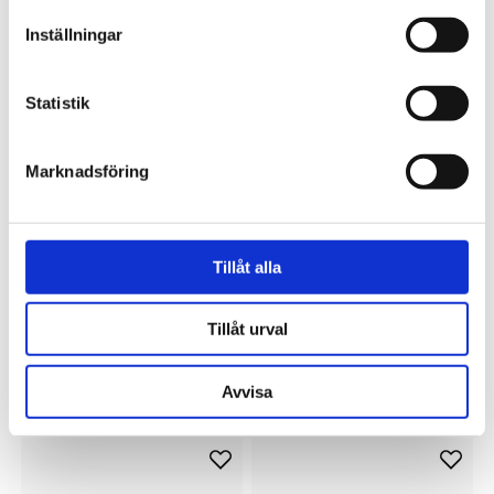
Inställningar
Statistik
Marknadsföring
DYKON
Innerkudde 40x60 cm
Tillåt alla
149 kr
Tillåt urval
Avvisa
Du kanske också gillar