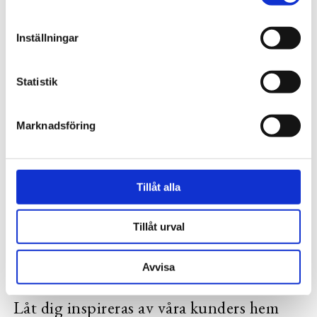
BESKRIVNING
Inställningar
RECENSIONER
PRODUKTBLAD
Statistik
Marknadsföring
30 dagars öppet köp - gäller ej företagskunder eller beställningsvaror
Tillåt alla
VISA ALLT INOM PALLAR
SE HELA VARUMÄRKET
Tillåt urval
Avvisa
Låt dig inspireras av våra kunders hem