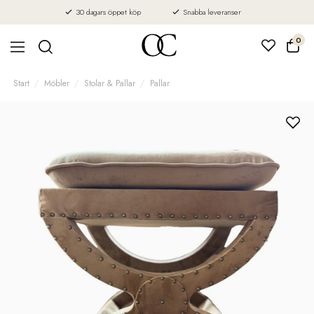
30 dagars öppet köp
Snabba leveranser
0
Start
Möbler
Stolar & Pallar
Pallar