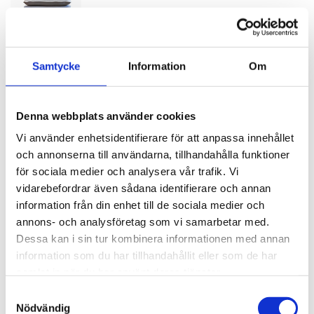
Samtycke
Information
Om
SPECIFIKATIONER
Denna webbplats använder cookies
Vi använder enhetsidentifierare för att anpassa innehållet
Artikelnummer
117294
och annonserna till användarna, tillhandahålla funktioner
Bredd
51 cm
för sociala medier och analysera vår trafik. Vi
vidarebefordrar även sådana identifierare och annan
Djup
47 cm
information från din enhet till de sociala medier och
Höjd
52 cm
annons- och analysföretag som vi samarbetar med.
Dessa kan i sin tur kombinera informationen med annan
Färg
Brun
information som du har tillhandahållit eller som de har
Tyg
Sammet
samlat in när du har använt deras tjänster.
Samtyckesval
Nödvändig