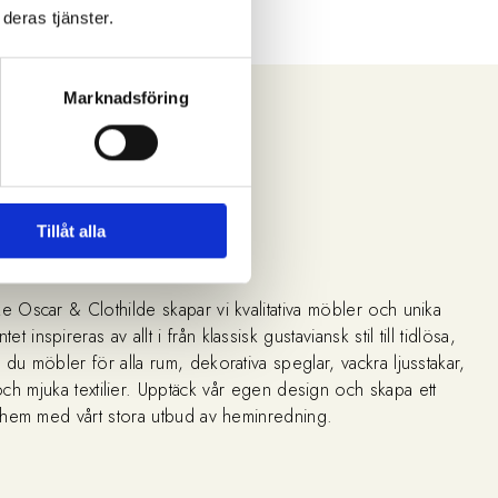
deras tjänster.
2 995 kr
Marknadsföring
Tillåt alla
Oscar & Clothilde
e Oscar & Clothilde skapar vi kvalitativa möbler och unika
t inspireras av allt i från klassisk gustaviansk stil till tidlösa,
 du möbler för alla rum, dekorativa speglar, vackra ljusstakar,
och mjuka textilier. Upptäck vår egen design och skapa ett
 hem med vårt stora utbud av heminredning.