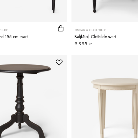
HILDE
OSCAR & CLOTHILDE
rd 155 cm svart
Baljfåtölj Clothilde svart
9 995 kr