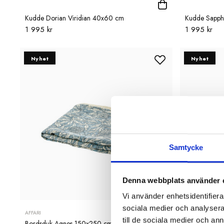
Kudde Dorian Viridian 40x60 cm
Kudde Sapph
1 995 kr
1 995 kr
Nyhet
Nyhet
Samtycke
Denna webbplats använder 
Vi använder enhetsidentifierar
sociala medier och analysera 
AFFARI
FILIPINIANA
till de sociala medier och a
Bordsduk Agnes 150x250 cm
Dekoration fa