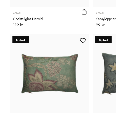
AFFARI
AFFARI
Cocktailglas Harold
Kapsylöppnar
119 kr
99 kr
Nyhet
Nyhet