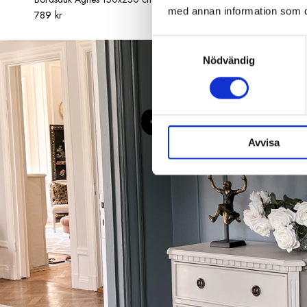
med annan information som du 
789 kr
1 795 kr
Samtyckesval
Nödvändig
Avvisa