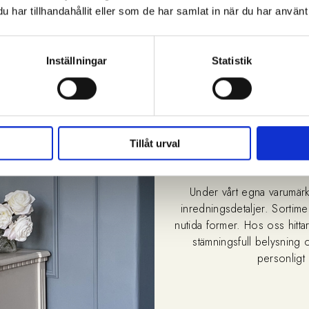
har tillhandahållit eller som de har samlat in när du har använt 
1 995 kr
Inställningar
Statistik
Tillåt urval
Under vårt egna varumärk
inredningsdetaljer. Sortimente
nutida former. Hos oss hittar
stämningsfull belysning 
personligt