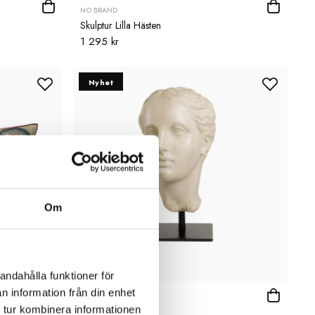
NO BRAND
Skulptur Lilla Hästen
1 295 kr
Nyhet
Om
andahålla funktioner för
n information från din enhet
FILIPINIANA
 tur kombinera informationen
Skulptur Afrodite