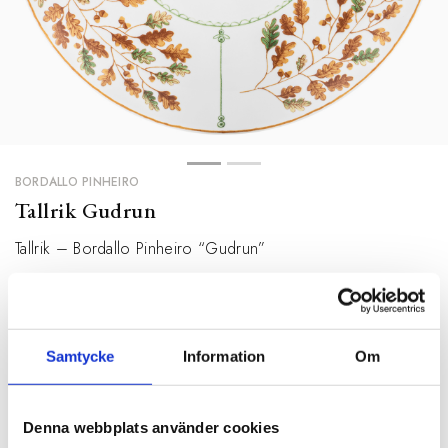
BORDALLO PINHEIRO
Tallrik Gudrun
Tallrik – Bordallo Pinheiro “Gudrun”
329 kr
WEBB:
Finns i lager
BUTIK:
Finns i lager
Samtycke
Information
Om
BESKRIVNING
Denna webbplats använder cookies