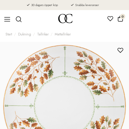
30 dagars öppet köp
Snabba leveranser
0
Start
Dukning
Tallrikar
Mattallrikar