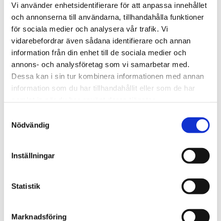
Vi använder enhetsidentifierare för att anpassa innehållet
RECENSIONER
och annonserna till användarna, tillhandahålla funktioner
för sociala medier och analysera vår trafik. Vi
OM BORDALLO PINHEIRO
vidarebefordrar även sådana identifierare och annan
information från din enhet till de sociala medier och
PRODUKTBLAD
annons- och analysföretag som vi samarbetar med.
Dessa kan i sin tur kombinera informationen med annan
information som du har tillhandahållit eller som de har
30 dagars öppet köp - gäller ej företagskunder eller beställningsvaror
samlat in när du har använt deras tjänster.
Samtyckesval
Nödvändig
VISA ALLT INOM MATTALLRIKAR
Inställningar
SE HELA VARUMÄRKET
Statistik
Marknadsföring