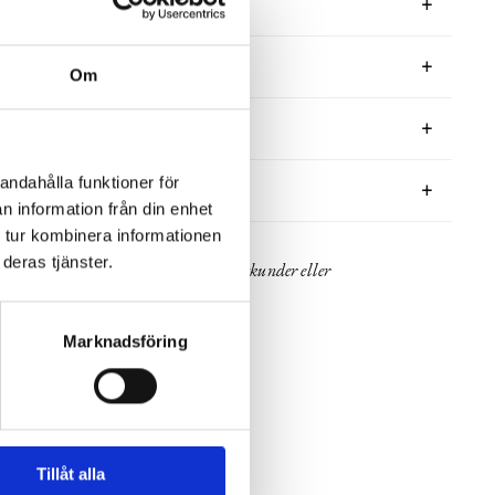
BESKRIVNING
RECENSIONER
Om
OM HOME SPIRIT
andahålla funktioner för
PRODUKTBLAD
n information från din enhet
 tur kombinera informationen
deras tjänster.
30 dagars öppet köp - gäller ej företagskunder eller
beställningsvaror
Marknadsföring
VISA ALLT INOM FÅTÖLJER
SE HELA VARUMÄRKET
Tillåt alla