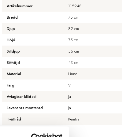
Artikelnummer
115948
Bredd
75 cm
Djup
82 cm
Höjd
75 cm
Sittdjup
56 cm
Sitthöjd
43 cm
Material
Linne
Färg
Vit
Avtagbar klädsel
Ja
Levereras monterad
Ja
Tvättråd
Kemtvätt