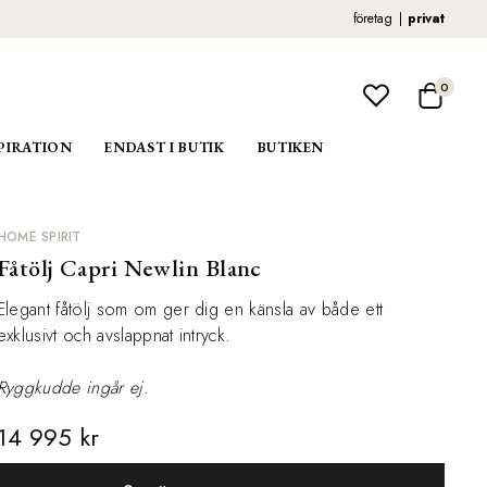
företag
privat
0
PIRATION
ENDAST I BUTIK
BUTIKEN
HOME SPIRIT
Fåtölj Capri Newlin Blanc
Elegant fåtölj som om ger dig en känsla av både ett
exklusivt och avslappnat intryck.
Ryggkudde ingår ej.
14 995 kr