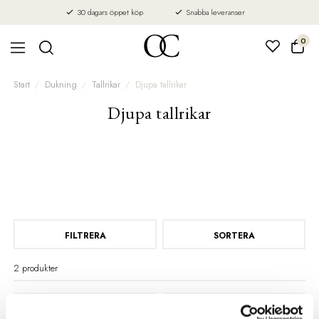
30 dagars öppet köp
Snabba leveranser
0
Start
Dukning
Tallrikar
Djupa tallrikar
Djupa tallrikar
FILTRERA
SORTERA
2 produkter