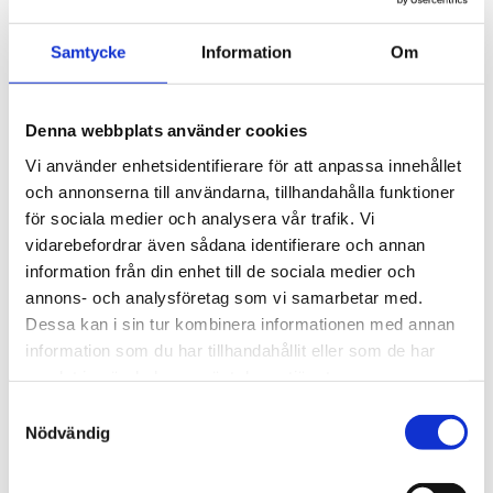
Samtycke
Information
Om
Denna webbplats använder cookies
Vi använder enhetsidentifierare för att anpassa innehållet
och annonserna till användarna, tillhandahålla funktioner
FRATELLI COLI
för sociala medier och analysera vår trafik. Vi
Tallrik Djup Clothilde 23 cm Grå
Pastaskål Spruzzi 20cm grön
vidarebefordrar även sådana identifierare och annan
199 kr
179 kr
information från din enhet till de sociala medier och
annons- och analysföretag som vi samarbetar med.
Dessa kan i sin tur kombinera informationen med annan
information som du har tillhandahållit eller som de har
samlat in när du har använt deras tjänster.
Samtyckesval
Nödvändig