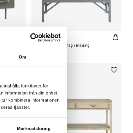
CHELSEA TEXTILES
Byrå tre lådor handtag i mässing
39 995 kr
Om
andahålla funktioner för
n information från din enhet
 tur kombinera informationen
deras tjänster.
Marknadsföring