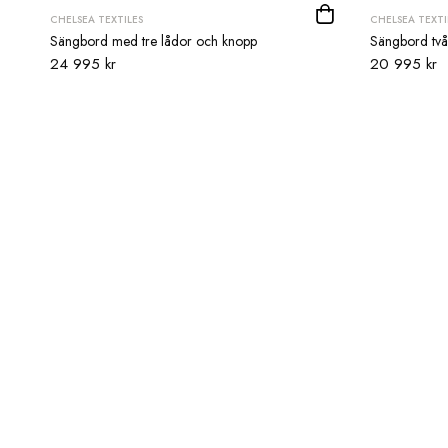
CHELSEA TEXTILES
CHELSEA TEXTI
Sängbord med tre lådor och knopp
Sängbord två
24 995 kr
20 995 kr