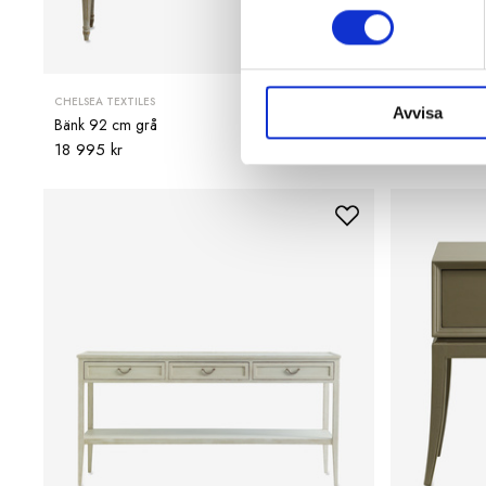
CHELSEA TEXTILES
CHELSEA TEXTI
Avvisa
Bänk 92 cm grå
Fåtölj Bergér
18 995 kr
52 495 kr