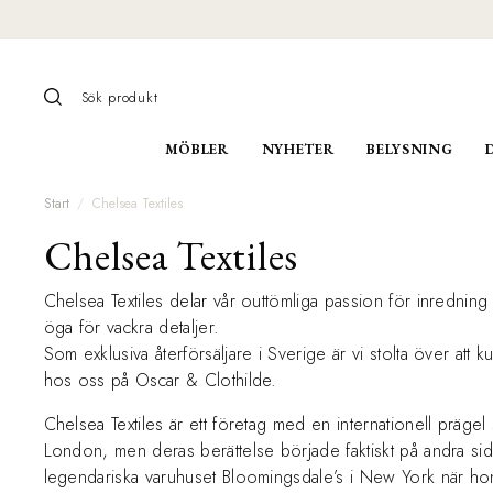
MÖBLER
NYHETER
BELYSNING
Start
Chelsea Textiles
Chelsea Textiles
Chelsea Textiles delar vår outtömliga passion för inrednin
öga för vackra detaljer.
Som exklusiva återförsäljare i Sverige är vi stolta över att
hos oss på Oscar & Clothilde.
Chelsea Textiles är ett företag med en internationell präge
London, men deras berättelse började faktiskt på andra s
legendariska varuhuset Bloomingsdale’s i New York när ho