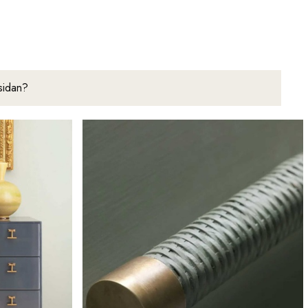
msidan?