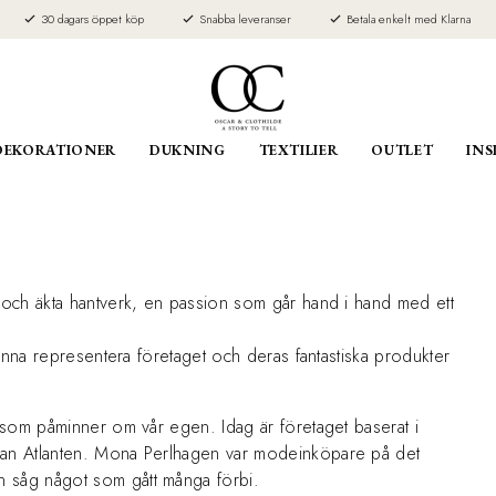
30 dagars öppet köp
Snabba leveranser
Betala enkelt med Klarna
DEKORATIONER
DUKNING
TEXTILIER
OUTLET
INS
g och äkta hantverk, en passion som går hand i hand med ett
 kunna representera företaget och deras fantastiska produkter
l som påminner om vår egen. Idag är företaget baserat i
idan Atlanten. Mona Perlhagen var modeinköpare på det
n såg något som gått många förbi.