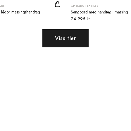
LES
CHELSEA TEXTILES
 lådor mässingshandtag
Sängbord med handtag i mässing
24 995 kr
Visa fler