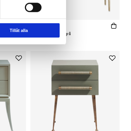
CHELSEA TEXTILES
Tillåt alla
Sidobord 120 cm grå
28 995 kr