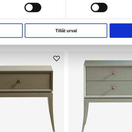
LES
CHELSEA TEXTILES
Tillåt urval
e grå
Sidobord med en låda
23 995 kr