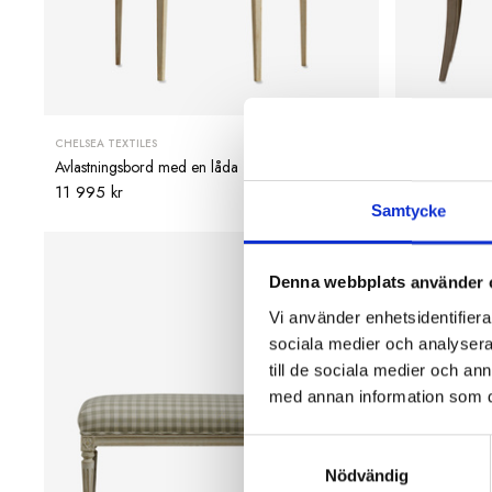
CHELSEA TEXTILES
CHELSEA TEXTI
Avlastningsbord med en låda
Byrå med tre
11 995 kr
34 995 kr
Samtycke
Denna webbplats använder 
Vi använder enhetsidentifierar
sociala medier och analysera 
till de sociala medier och a
med annan information som du 
Samtyckesval
Nödvändig