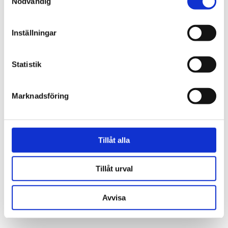
Nödvändig
CHEHOMA
Vit domino box
Inställningar
425 kr
Statistik
Marknadsföring
Tillåt alla
Tillåt urval
Avvisa