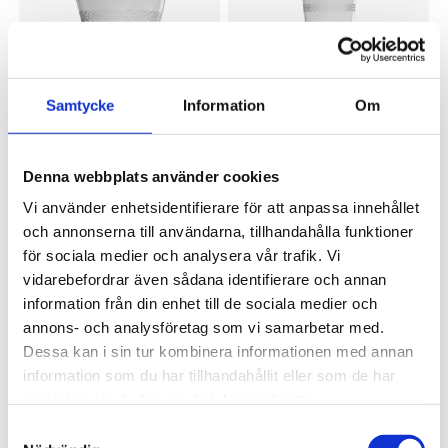
Samtycke
Information
Om
Denna webbplats använder cookies
CHEHOMA
CHEHOMA
Vi använder enhetsidentifierare för att anpassa innehållet
Vinglas lövslinga
Champagneglas lövslinga
och annonserna till användarna, tillhandahålla funktioner
169 kr
169 kr
för sociala medier och analysera vår trafik. Vi
vidarebefordrar även sådana identifierare och annan
information från din enhet till de sociala medier och
annons- och analysföretag som vi samarbetar med.
Dessa kan i sin tur kombinera informationen med annan
information som du har tillhandahållit eller som de har
samlat in när du har använt deras tjänster.
Samtyckesval