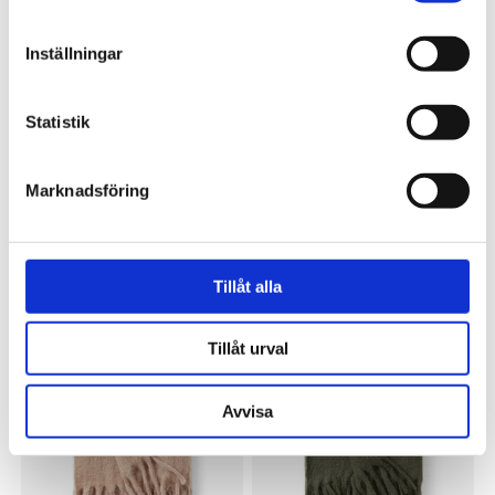
Inställningar
Statistik
Marknadsföring
OSCAR & CLOTHILDE
OSCAR & CLOTHILDE
Pläd Misty 125x150 Vildros
Pläd Morris blyertsgrå
Tillåt alla
899 kr
899 kr
Tillåt urval
Avvisa