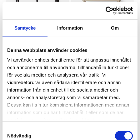
OSCAR & CLOTHILDE
OSCAR & CLOTHILDE
Samtycke
Information
Om
Bänk taburett 120 cm svart
Byrå Clothilde 3 lådor antikgrå
7 995 kr
12 995 kr
Denna webbplats använder cookies
Vi använder enhetsidentifierare för att anpassa innehållet
och annonserna till användarna, tillhandahålla funktioner
för sociala medier och analysera vår trafik. Vi
vidarebefordrar även sådana identifierare och annan
information från din enhet till de sociala medier och
annons- och analysföretag som vi samarbetar med.
Dessa kan i sin tur kombinera informationen med annan
information som du har tillhandahållit eller som de har
OSCAR & CLOTHILDE
OSCAR & CLOTHILDE
samlat in när du har använt deras tjänster.
Skänk Marcel antikgrå
Byrå Cloe 2 lådor antikgrå
Samtyckesval
13 995 kr
14 995 kr
Nödvändig